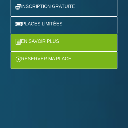

INSCRIPTION GRATUITE

PLACES LIMITÉES
h
EN SAVOIR PLUS
I
RÉSERVER MA PLACE