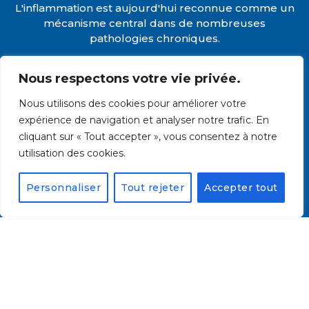
L'inflammation est aujourd'hui reconnue comme un
mécanisme central dans de nombreuses
pathologies chroniques.
Pourtant, son évaluation repose encore trop souvent
Nous respectons votre vie privée.
sur quelques marqueurs interprétés de manière
isolée.
Nous utilisons des cookies pour améliorer votre
Or une CRP normale, une formule leucocytaire peu
expérience de navigation et analyser notre trafic. En
modifiée ou une albuminémie conservée ne
cliquant sur « Tout accepter », vous consentez à notre
permettent pas toujours de refléter la complexité
utilisation des cookies.
du terrain inflammatoire.
Personnaliser
Tout rejeter
Accepter tout
Au cours de ce webinaire, découvrez comment une
lecture intégrative des biomarqueurs permet d'aller
au-delà des valeurs individuelles pour mieux
comprendre la dynamique inflammatoire de vos
patients.