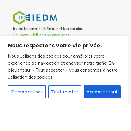
Institut Européen de Diététique et Micronutrition
La micronutrition en conscience
Nous respectons votre vie privée.
Institut de formation, association loi 1901 certifiée Qualiopi,
destinée aux professionnels de santé depuis 1997.
Nous utilisons des cookies pour améliorer votre
Partenaire universités
expérience de navigation et analyser notre trafic. En
cliquant sur « Tout accepter », vous consentez à notre
utilisation des cookies.
Personnaliser
Tout rejeter
Accepter tout
La certification qualité
a été délivrée au titre
de la catégorie
suivante :
ACTIONS DE
FORMATION