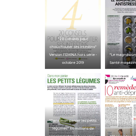
"20 conseils pour
chouchouter ses intestins"
Version FEMINA hors série
-
"Le magnésium 
octobre 2019
Santé magazi
"Dans mon panier les petits
légumes"
60 millions de