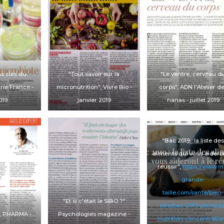
ns clés du
"Tout savoir sur la
"Le ventre, cerveau d
rie France
-
micronutrition",
Vivre Bio
-
corps",
ADN l'Atelier d
019
janvier 2019
nanas
- juillet 2019
"Bac 2019 : la liste de
aliments qui vous aidero
réussir",
https://www.m
grande-
taille.com/sante/bien-
"Et si c'était le SIBO ?"
etre/bac-2019-aliments
,
PHARMA
-
Psychologies magazine
-
nutrition-concentratio