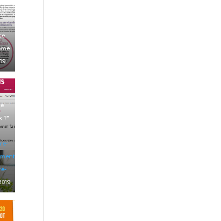
se
mme
19
ge
x ?"
re-
mentation-
re-
 2019