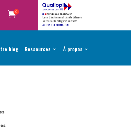
0
La certification qualité a été délivrée
au titre de la catégorie suivante :
ACTIONS DE FORMATION
tre blog
Ressources
À propos
es
ues