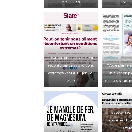
n°52
- 2019
avril 
Peut-on tenir sans aliment
réconfortant en conditions
"Votre plan ant
extrêmes ?"
SLATE
- janvier
un hiver en pl
2019
Seniors santé m
"Immunité :
booster ses
naturelles l'hiv
actue