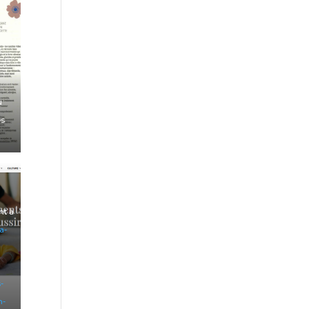
u
es
s
nt à
a-
-
n-