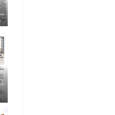
sse
9
ens
r
-