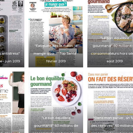
"Le bon équilibre
"Fatiguée dès le matin, je
gourmand"
60 millions
antistress"
mange quoi ?"
Top Santé
-
consommateurs hors sé
ne
- juin 2019
février 2019
août 2019
"Le bon équilibre
"Dans mon panier, on fa
gourmand"
60 millions de
des réserves"
60 million