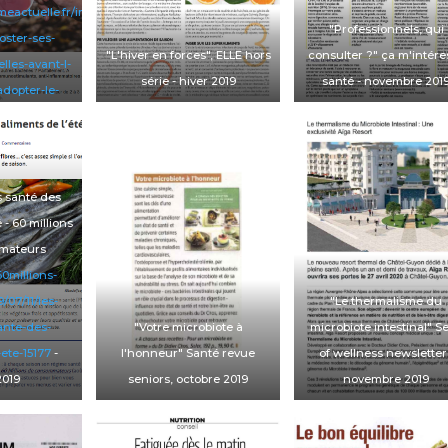
mmeactuelle.fr/immunite-
"Professionnels, qui
ster-ses-
"L'hiver en forces",
ELLE
hors
consulter ?"
ça m'intére
lles-avant-l-
série
- hiver 2019
santé
- novembre 201
dopter-le-
cas-660218
-
e 2019
s santé des
é -
60 millions
mateurs
0millions-
07/11/les-
"Le thermalisme du
2/item/5164-
ante-des-
"Votre microbiote à
microbiote intestinal"
S
-ete-15177
-
l'honneur"
Santé revue
of wellness newslette
 2019
seniors
, octobre 2019
novembre 2019