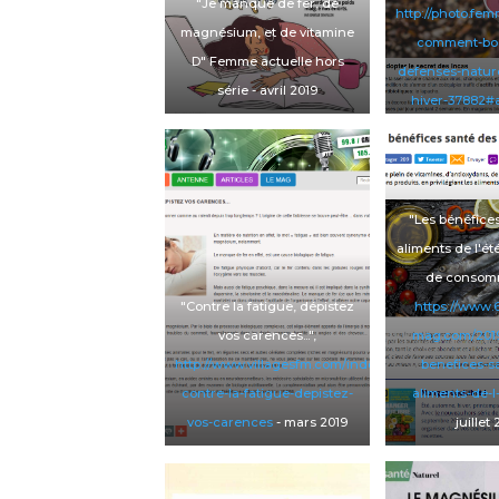
"Je manque de fer, de
http://photo.fe
magnésium, et de vitamine
comment-boo
D"
Femme actuelle hors
defenses-nature
série
- avril 2019
hiver-37882#a
secret-des-in
septembr
"Les bénéfice
aliments de l'ét
de consom
"Contre la fatigue, dépistez
https://www.6
vos carences...",
mag.com/2019/
http://www.villagesfm.com/index.php/component/k
benefices-s
contre-la-fatigue-depistez-
aliments-de-l
vos-carences
- mars 2019
juillet