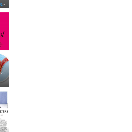
82
-
 VIE