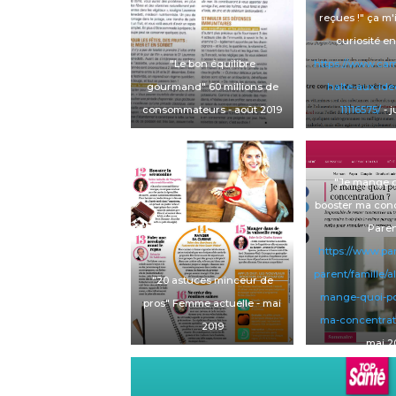
reçues !"
ça m'
curiosité e
"Le bon équilibre
https://www.cam
gourmand"
60 millions de
halte-aux-ide
consommateurs
- août 2019
11116575/
- j
"Je mange q
booster ma conc
Paren
https://www.par
parent/famille/a
"20 astuces minceur de
mange-quoi-po
pros"
Femme actuelle
- mai
ma-concentrat
2019
mai 2