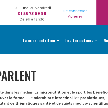
Du Lundi au vendredi
Se connecter
01 85 73 69 98
Adhérer
De 9h à 12h30
La micronutrition
Les formations
No
PARLENT
ité dans les médias. La
micronutrition
et le sport, les
bénéfic
ouver la forme
? Le
microbiote intestinal
, les
probiotiques
,
 Autant de
thématiques santé
et de sujets
médico-scientifiq