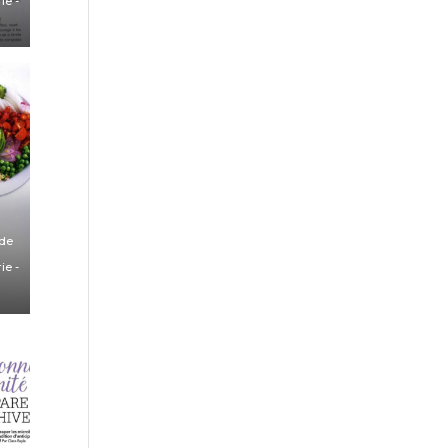
ie
-
 de
rie
-