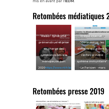
mis en avant par l’
IEDM
.
Retombées médiatiques 
Radio - Syndrome
Presse internet -
prémenstruel et prise
"Coronavirus : les
en charge des
aliments qui aident à
symptômes liés à la
renforcer notre
ménopause, juin
système immunitaire"
2020
https://www.rtl.fr/actu/bien-
- Le Parisien - mars
etre/comment-l-emdr-
2020
aide-les-patients-
http://www.leparisien.fr
souffrant-de-stress-
manger/coronavirus-
Retombées presse 2019
post-traumatique-
les-aliments-qui-
7800635480
-
aident-a-renforcer-
https://www.rtl.fr/actu/bien-
notre-systeme-