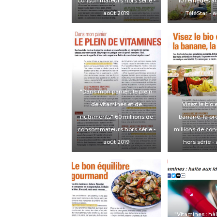
consommateurs hors série
-
"10 remèdes an
août 2019
TéléStar
- 
"Dans mon panier, le plein
de vitamines et de
Visez le bio 
nutriments"
60 millions de
banane, la pro
consommateurs hors série
-
millions de co
août 2019
hors série
- 
"Vitamines : ha