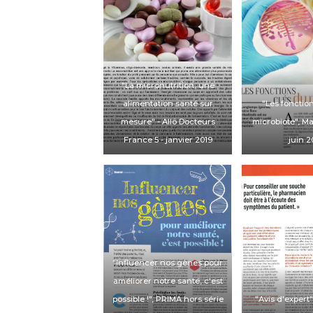
etre/comment-l-emdr-
immunitaire-11-03-
aide-les-patients-
2020-8277489.php
souffrant-de-stress-
post-traumatique-
7800635480
"La micronutrition, une
alimentation santé sur
"Les fonctio
mesure" -
Allô Docteurs
microbiote",
Ma
France 5
- janvier 2019
juin 2
"Influencer nos gènes pour
améliorer notre santé, c'est
possible !",
PRIMA hors série
"Avis d'expert"