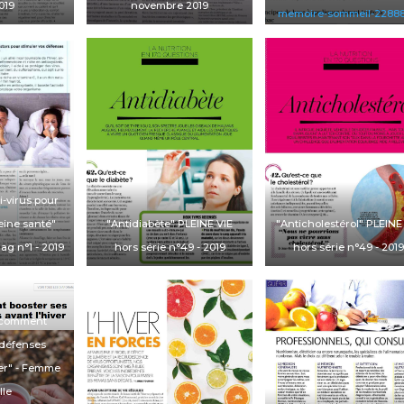
2019
novembre 2019
memoire-sommeil-2288
juin 2019
i-virus pour
eine santé"
"Antidiabète"
PLEINE VIE
"Anticholestérol"
PLEINE
ag n°1
- 2019
hors série n°49
- 2019
hors série n°49
- 2019
 comment
 défenses
er" -
Femme
lle