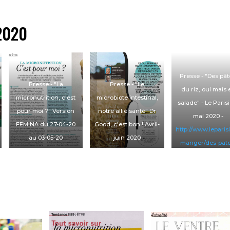
2020
Presse - "Des pât
Presse - "La
Presse - "Le
du riz, oui mais 
micronutrition, c'est
microbiote intestinal,
salade" - Le Paris
pour moi ?" Version
notre allié santé" Dr
mai 2020 -
FEMINA du 27-04-20
Good, c'est bon ! Avril-
http://www.leparisi
au 03-05-20
juin 2020
manger/des-pate
du-riz-oui-mais-
/bien-
salade-07-05-202
8312358.php