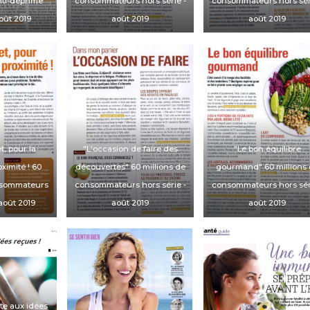
ti-déprime"
consommateurs hors série
-
consommateurs hors sér
août 2019
août 2019
août 2019
et, pour la
"L'occasion de faire des
"Le bon équilibre
ximité ! 6
0
découvertes"
60 millions de
gourmand" 6
0 millions
nsommateurs
consommateurs hors série
-
consommateurs hors sé
août 2019
août 2019
août 2019
lte aux idées