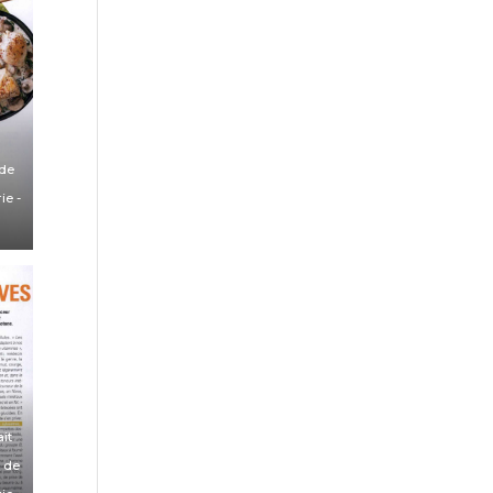
 de
rie
-
it
s de