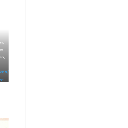
es,
en
ien,
en.fr/bien-
s-
en-
0-