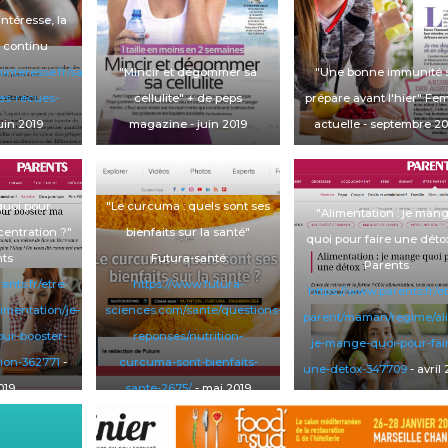
intéresse, la
n continu
interesse.fr/sante/vitamines-
"Mincir et dégommer sa
"Une bonne immunité 
es-recues-
cellulite"
+ de peps
prépare avant l'hier"
Fe
uin 2019
magazine
- juin 2019
actuelle
- septembre 20
uoi pour
"Le curcuma : quels sont ses
"Alimentation : je man
entration ?"
bienfaits sur la santé"
quoi pour faire une déto
ts
Futura
-santé
Parents
ents.fr/etre-
https://www.futura-
https://www.parents.fr/et
limentation/je-
sciences.com/sante/questions-
parent/maman/regime/ali
ur-booster-
reponses/nutrition-
je-mange-quoi-pour-fai
ion-362771
-
curcuma-sont-bienfaits-
une-detox-347709
- avril
019
sante-2675/
- mai 2019