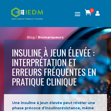
0

Blog /
Biomarqueurs
INSULINE À JEUN ÉLEVÉE :
INTERPRÉTATION ET
ERREURS FRÉQUENTES EN
PRATIQUE CLINIQUE
Une insuline à jeun élevée peut révéler une
phase précoce d’insulinorésistance, même