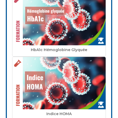
HbA1c Hémoglobine Glyquée
Indice HOMA