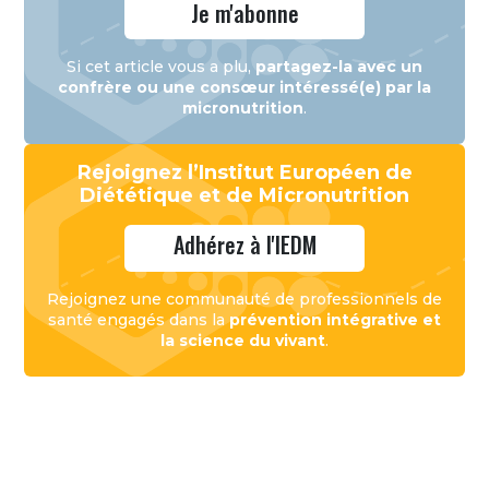
Je m'abonne
Si cet article vous a plu,
partagez-la avec un
confrère ou une consœur intéressé(e) par la
micronutrition
.
Rejoignez l’Institut Européen de
Diététique et de Micronutrition
Adhérez à l'IEDM
Rejoignez une communauté de professionnels de
santé engagés dans la
prévention intégrative et
la science du vivant
.