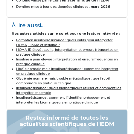
Contenu validé par le
Conseil Scientifique de l’IEDM
Dernière mise à jour des données cliniques :
mars 2026
À lire aussi...
Nos autres articles sur le sujet pour une lecture intégrée :
Formation insulinorésistance : quels outils pour interpréter
HOMA, HbA1c et insuline ?
HOMA-IR élevé : seuils, interprétation et erreurs fréquentes en
pratique clinique
Insuline à jeun élevée : interprétation et erreurs fréquentes en
pratique clinique
HbA1c normale mais insulinorésistance : comment interpréter
en pratique clinique
Glycémie normale mais trouble métabolique : que faut-il
comprendre en pratique clinique
Insulinorésistance : quels biomarqueurs utiliser et comment les
interpréter ensemble
Insulinorésistance : comment l’identifier précocement et
interpréter les biomarqueurs en pratique clinique
Restez informé de toutes les
actualités scientifiques de l'IEDM