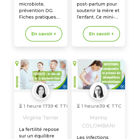
microbiote,
post-partum pour
prévention DG.
soutenir la mère et
Fiches pratiques
l’enfant. Ce mini-
phytothérapie
cours vous donne
pour les maux
des clés
En savoir +
En savoir +
courants, en
micronutritionnell
sécurité.
es pour
accompagner la
mère et son
enfant…
⏳ 1 heure 17
39 € TTC
⏳ 1 heure
39 € TTC
Virginie Terrier
Marina
COLOMBANI
La fertilité repose
sur un équilibre
Les infections