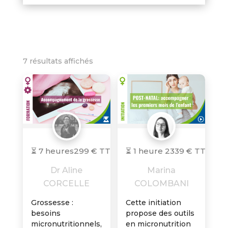
7 résultats affichés
⏳ 7 heures
299 € TTC
⏳ 1 heure 23
39 € TTC
Dr Aline
Marina
CORCELLE
COLOMBANI
Grossesse :
Cette initiation
besoins
propose des outils
micronutritionnels,
en micronutrition