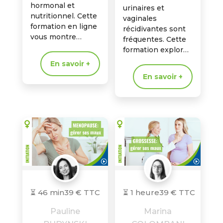
hormonal et
urinaires et
nutritionnel. Cette
vaginales
formation en ligne
récidivantes sont
vous montre
fréquentes. Cette
comment la
formation explore
micronutrition
la micronutrition et
En savoir +
optimise la
le rôle du
En savoir +
préconception et
microbiote uro-
favorise la réussite
génital dans la
des projets
prévention et
parentaux.
l’accompagnement
de ces
déséquilibres.
⏳ 46 min
39 € TTC
⏳ 1 heure
39 € TTC
Pauline
Marina