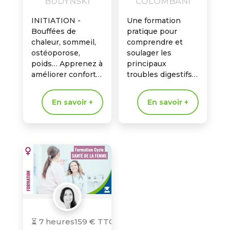
BUDYNSKI
COLOMBANI
INITIATION -
Une formation
Bouffées de
pratique pour
chaleur, sommeil,
comprendre et
ostéoporose,
soulager les
poids… Apprenez à
principaux
améliorer confort
troubles digestifs,
et santé des
circulatoires et
femmes
nerveux de la
En savoir +
En savoir +
ménopausées avec
grossesse grâce à
des solutions
la micronutrition et
validées.
aux approches
naturelles validées.
⏳ 7 heures
159 € TTC