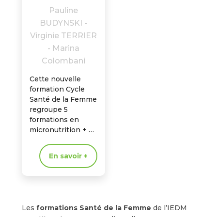
Pauline
BUDYNSKI -
Virginie TERRIER
- Marina
Colombani
Cette nouvelle
formation Cycle
Santé de la Femme
regroupe 5
formations en
micronutrition + 7
livrets pratiques,
pour accompagner
En savoir +
vos patientes à
chaque phase de
leur vie.
Les
formations Santé de la Femme
de l’IEDM