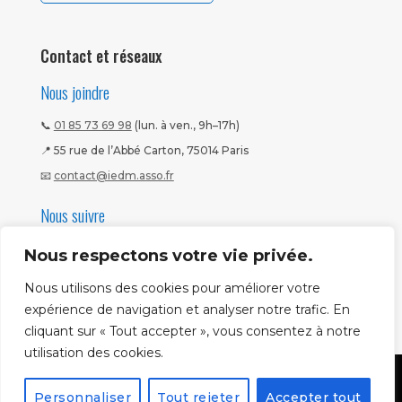
Contact et réseaux
Nous joindre
📞
01 85 73 69 98
(lun. à ven., 9h–17h)
📍 55 rue de l’Abbé Carton, 75014 Paris
📧
contact@iedm.asso.fr
Nous suivre
Nous respectons votre vie privée.
Nous utilisons des cookies pour améliorer votre
expérience de navigation et analyser notre trafic. En
cliquant sur « Tout accepter », vous consentez à notre
utilisation des cookies.
Mentions légales
|
CGV
|
Politique CNIL
Copyright ©
Personnaliser
Tout rejeter
Accepter tout