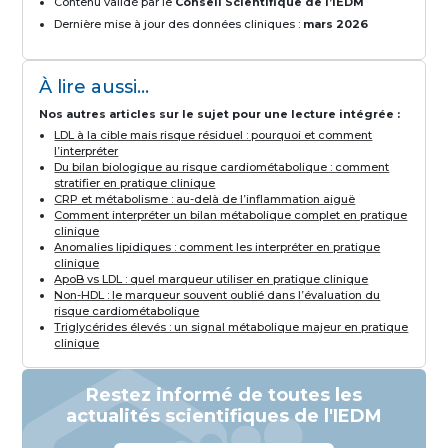
Contenu validé par le
Conseil Scientifique de l’IEDM
Dernière mise à jour des données cliniques :
mars 2026
À lire aussi...
Nos autres articles sur le sujet pour une lecture intégrée :
LDL à la cible mais risque résiduel : pourquoi et comment
l’interpréter
Du bilan biologique au risque cardiométabolique : comment
stratifier en pratique clinique
CRP et métabolisme : au-delà de l’inflammation aiguë
Comment interpréter un bilan métabolique complet en pratique
clinique
Anomalies lipidiques : comment les interpréter en pratique
clinique
ApoB vs LDL : quel marqueur utiliser en pratique clinique
Non-HDL : le marqueur souvent oublié dans l’évaluation du
risque cardiométabolique
Triglycérides élevés : un signal métabolique majeur en pratique
clinique
Restez informé de toutes les
actualités scientifiques de l'IEDM