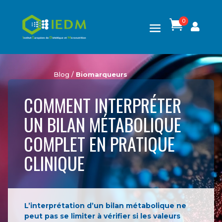
0

Blog /
Biomarqueurs
COMMENT INTERPRÉTER
UN BILAN MÉTABOLIQUE
COMPLET EN PRATIQUE
CLINIQUE
L’interprétation d’un bilan métabolique ne
peut pas se limiter à vérifier si les valeurs