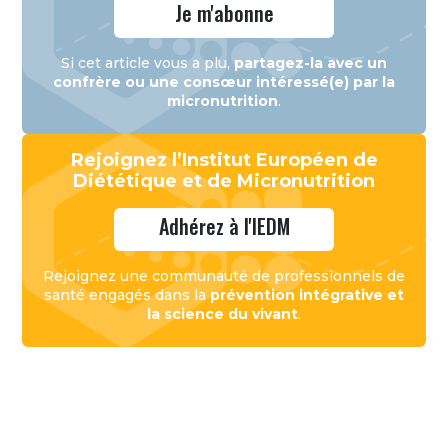
Je m'abonne
Si cet article vous a plu,
partagez-la avec un
confrère ou une consœur intéressé(e) par la
micronutrition
.
Rejoignez l’Institut Européen de
Diététique et de Micronutrition
Adhérez à l'IEDM
Rejoignez une communauté de professionnels de
santé engagés dans la
prévention intégrative et
la science du vivant
.