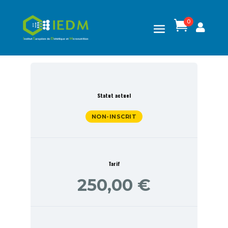
0

Statut actuel
NON-INSCRIT
Tarif
250,00 €