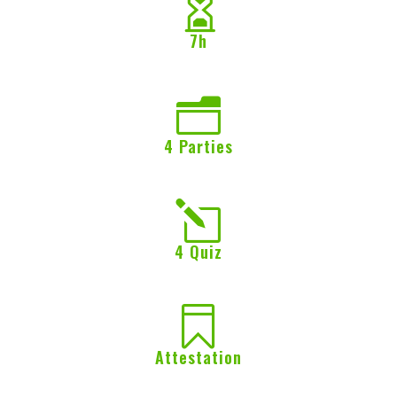

7h
n
4 Parties
l
4 Quiz

Attestation