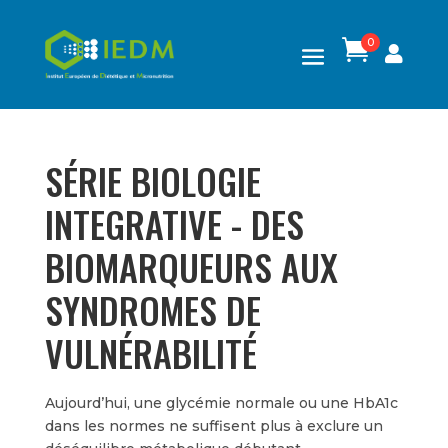
0

SÉRIE BIOLOGIE
INTEGRATIVE - DES
BIOMARQUEURS AUX
SYNDROMES DE
VULNÉRABILITÉ
Aujourd’hui, une glycémie normale ou une HbA1c
dans les normes ne suffisent plus à exclure un