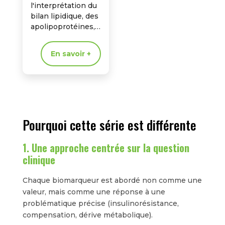
l'interprétation du
bilan lipidique, des
apolipoprotéines,
de la Lp(a), du
Profil PAGE et des
En savoir +
biomarqueurs du
risque
cardiométabolique
dans une
approche de
biologie…
Pourquoi cette série est différente
1. Une approche centrée sur la question
clinique
Chaque biomarqueur est abordé non comme une
valeur, mais comme une réponse à une
problématique précise (insulinorésistance,
compensation, dérive métabolique).