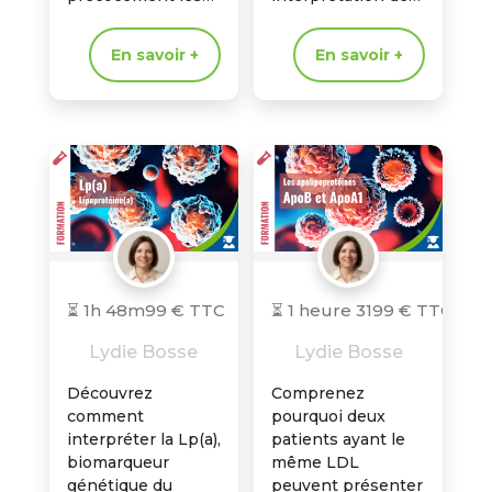
dérives
biomarqueurs et
métaboliques et
affiner votre
En savoir +
En savoir +
compléter
lecture du risque
l’interprétation du
métabolique en
HOMA en pratique
pratique clinique.
clinique.
⏳ 1h 48m
99 € TTC
⏳ 1 heure 31
99 € TTC
Lydie Bosse
Lydie Bosse
Découvrez
Comprenez
comment
pourquoi deux
interpréter la Lp(a),
patients ayant le
biomarqueur
même LDL
génétique du
peuvent présenter