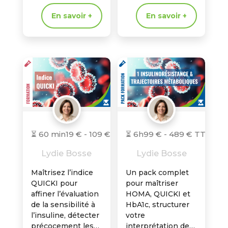
dynamique
déséquilibres
En savoir +
En savoir +
pancréatique et
installés et affiner
structurer votre
le suivi du risque
analyse clinique
métabolique en
des bilans
pratique clinique.
métaboliques.
⏳ 60 min
19 € - 109 € TTC
⏳ 6h
99 € - 489 € TTC
Lydie Bosse
Lydie Bosse
Maîtrisez l’indice
Un pack complet
QUICKI pour
pour maîtriser
affiner l’évaluation
HOMA, QUICKI et
de la sensibilité à
HbA1c, structurer
l’insuline, détecter
votre
précocement les
interprétation des