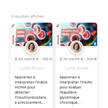
9 résultats affichés
⏳ 60 min
19 € - 109 € TTC
⏳ 70 min
19 € - 109 € TTC
Lydie Bosse
Lydie Bosse
Apprenez à
Apprenez à
interpréter l’indice
interpréter l’HbA1c
HOMA pour
pour évaluer
détecter
l’équilibre
l’insulinorésistanc
glycémique
e précocement,
chronique,
comprendre la
identifier les