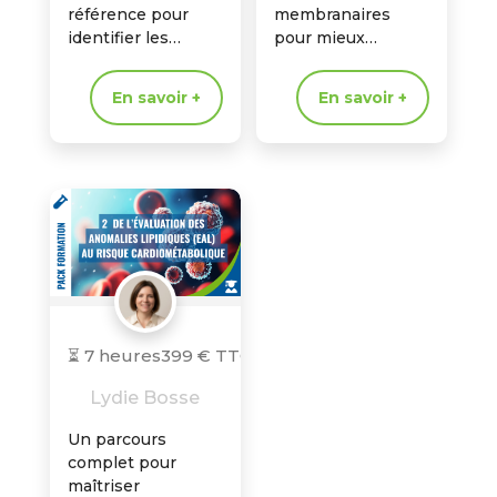
référence pour
membranaires
identifier les
pour mieux
mécanismes du
comprendre les
risque
déséquilibres
En savoir +
En savoir +
cardiométabolique,
inflammatoires,
reconnaître les
nutritionnels et
profils à risque et
métaboliques dans
améliorer votre
une approche de
prise en…
biologie intégrative
⏳ 7 heures
399 € TTC
Lydie Bosse
Un parcours
complet pour
maîtriser