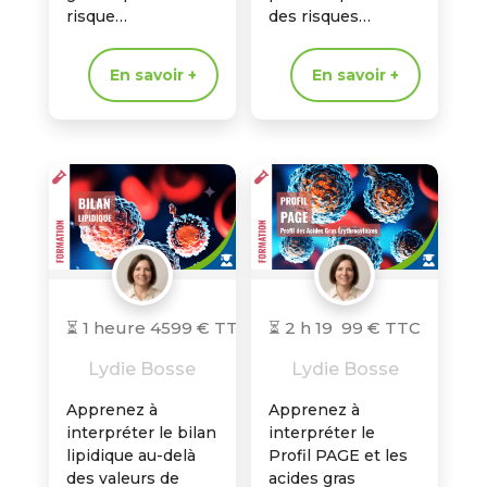
risque
des risques
cardiovasculaire,
cardiovasculaires
pour identifier des
très différents
En savoir +
En savoir +
patients à haut
grâce à
risque parfois
l'interprétation
invisibles au bilan
d'ApoB, d'ApoA1 et
lipidique
du nombre réel de
conventionnel
particules
athérogènes
⏳ 1 heure 45
99 € TTC
⏳ 2 h 19
99 € TTC
Lydie Bosse
Lydie Bosse
Apprenez à
Apprenez à
interpréter le bilan
interpréter le
lipidique au-delà
Profil PAGE et les
des valeurs de
acides gras