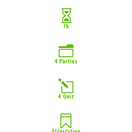

7h
n
4 Parties
l
4 Quiz

Attestation