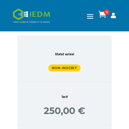
0

Statut actuel
NON-INSCRIT
Tarif
250,00 €