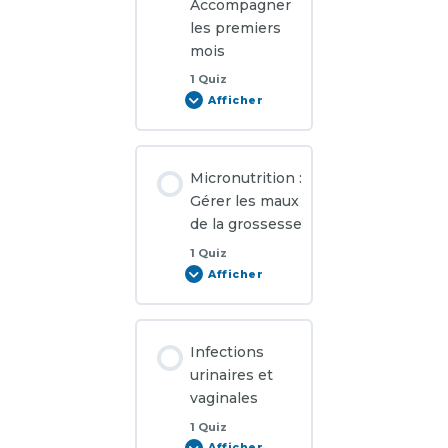
Accompagner
les premiers
mois
1 Quiz
Afficher
Post
natal :
Accompagner
les
premiers
mois
Micronutrition :
Gérer les maux
de la grossesse
1 Quiz
Afficher
Micronutrition :
Gérer
les
maux
de
la
Infections
grossesse
urinaires et
vaginales
1 Quiz
Afficher