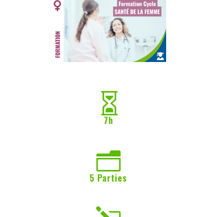

7h
n
5 Parties