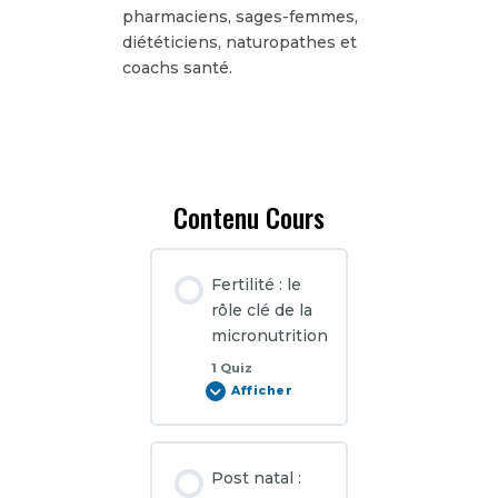
pharmaciens, sages-femmes,
diététiciens, naturopathes et
coachs santé.
Contenu Cours
Fertilité : le
rôle clé de la
micronutrition
1 Quiz
Afficher
Fertilité
:
le
rôle
clé
de
Post natal :
la
micronutrition