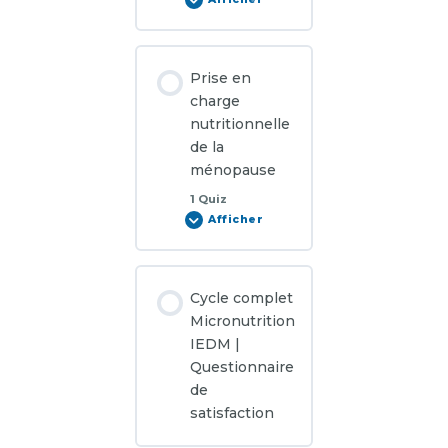
Infections
urinaires
et
vaginales
Prise en
charge
nutritionnelle
de la
ménopause
1 Quiz
Afficher
Prise
en
charge
nutritionnelle
de
la
Cycle complet
ménopause
Micronutrition
IEDM |
Questionnaire
de
satisfaction