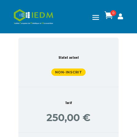
0

Statut actuel
NON-INSCRIT
Tarif
250,00 €