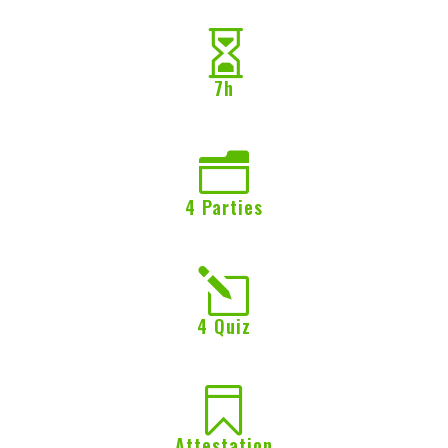

7h
n
4 Parties
l
4 Quiz

Attestation