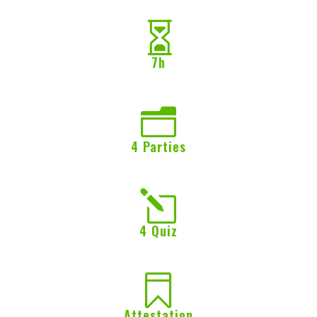

7h
n
4 Parties
l
4 Quiz

Attestation