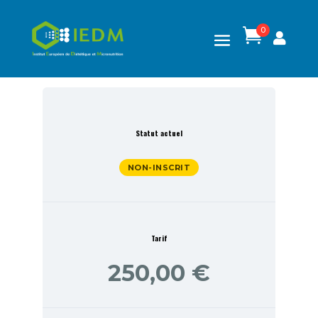
0

Statut actuel
NON-INSCRIT
Tarif
250,00 €