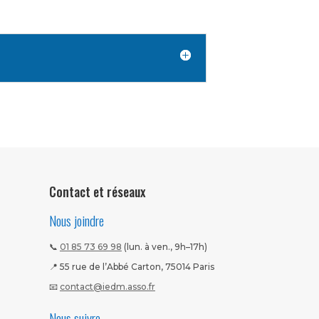
Contact et réseaux
Nous joindre
📞
01 85 73 69 98
(lun. à ven., 9h–17h)
📍 55 rue de l’Abbé Carton, 75014 Paris
📧
contact@iedm.asso.fr
Nous suivre