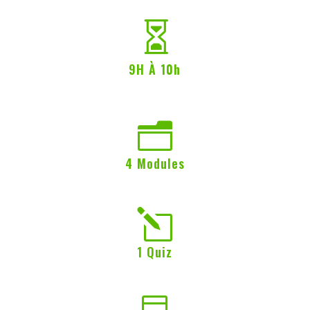

9H À 10h
n
4 Modules
l
1 Quiz