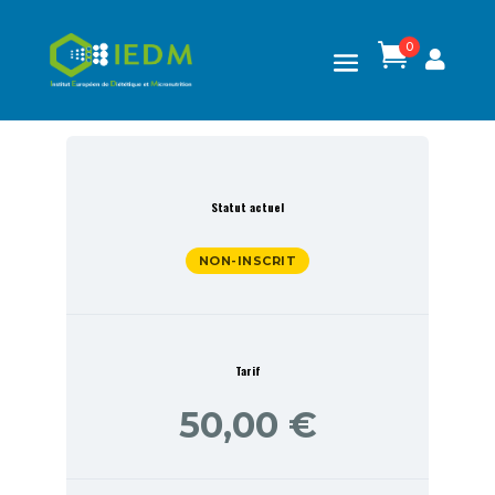
0

Statut actuel
NON-INSCRIT
Tarif
50,00 €