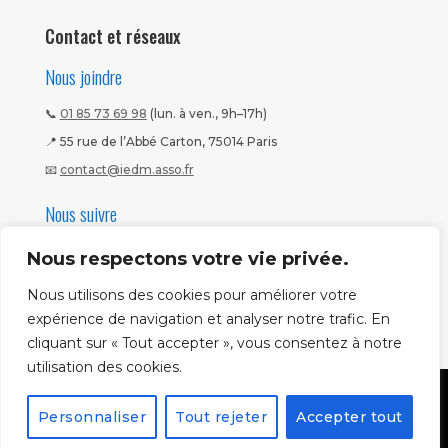
Contact et réseaux
Nous joindre
📞
01 85 73 69 98
(lun. à ven., 9h–17h)
📍 55 rue de l’Abbé Carton, 75014 Paris
📧
contact@iedm.asso.fr
Nous suivre
Nous respectons votre vie privée.
Nous utilisons des cookies pour améliorer votre
expérience de navigation et analyser notre trafic. En
cliquant sur « Tout accepter », vous consentez à notre
utilisation des cookies.
Mentions légales
|
CGV
|
Politique CNIL
Copyright ©
Personnaliser
Tout rejeter
Accepter tout
2026
IEDM. Tous droits réservés