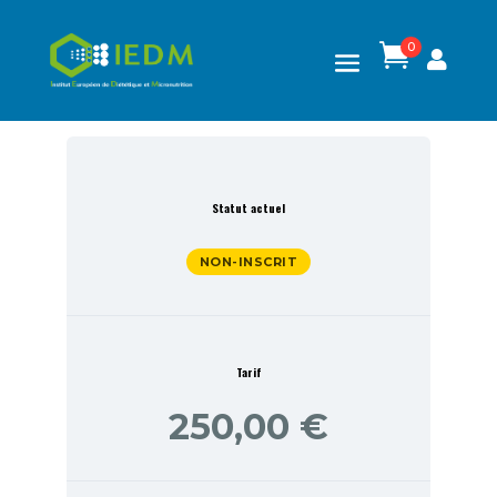
0

Statut actuel
NON-INSCRIT
Tarif
250,00 €