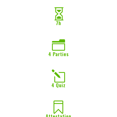

7h
n
4 Parties
l
4 Quiz

Attestation