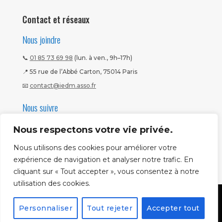
Contact et réseaux
Nous joindre
📞
01 85 73 69 98
(lun. à ven., 9h–17h)
📍 55 rue de l’Abbé Carton, 75014 Paris
📧
contact@iedm.asso.fr
Nous suivre
Nous respectons votre vie privée.
Nous utilisons des cookies pour améliorer votre
expérience de navigation et analyser notre trafic. En
cliquant sur « Tout accepter », vous consentez à notre
utilisation des cookies.
Mentions légales
|
CGV
|
Politique CNIL
Copyright ©
Personnaliser
Tout rejeter
Accepter tout
2026
IEDM. Tous droits réservés