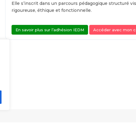
Elle s’inscrit dans un parcours pédagogique structuré vi
rigoureuse, éthique et fonctionnelle.
En savoir plus sur l’adhésion IEDM
Accéder avec mon 
ations
Ressources et outils