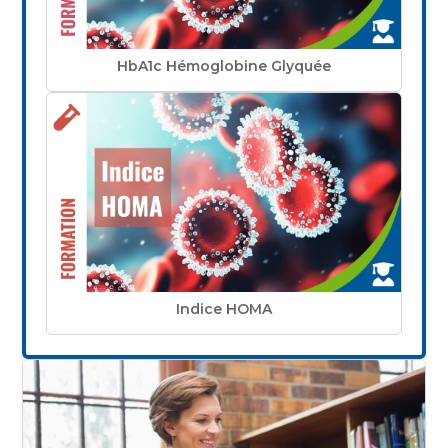
HbA1c Hémoglobine Glyquée
Indice HOMA