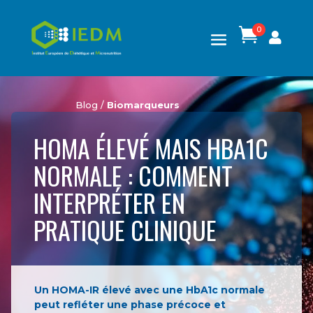
0

Blog /
Biomarqueurs
HOMA ÉLEVÉ MAIS HBA1C
NORMALE : COMMENT
INTERPRÉTER EN
PRATIQUE CLINIQUE
Un HOMA-IR élevé avec une HbA1c normale
peut refléter une phase précoce et