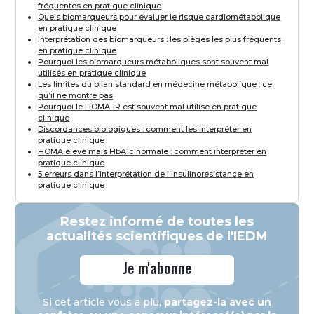
fréquentes en pratique clinique
Quels biomarqueurs pour évaluer le risque cardiométabolique
en pratique clinique
Interprétation des biomarqueurs : les pièges les plus fréquents
en pratique clinique
Pourquoi les biomarqueurs métaboliques sont souvent mal
utilisés en pratique clinique
Les limites du bilan standard en médecine métabolique : ce
qu’il ne montre pas
Pourquoi le HOMA-IR est souvent mal utilisé en pratique
clinique
Discordances biologiques : comment les interpréter en
pratique clinique
HOMA élevé mais HbA1c normale : comment interpréter en
pratique clinique
5 erreurs dans l’interprétation de l’insulinorésistance en
pratique clinique
Restez informé de toutes les
actualités scientifiques de l'IEDM
Je m'abonne
Si cet article vous a plu,
partagez-la avec un