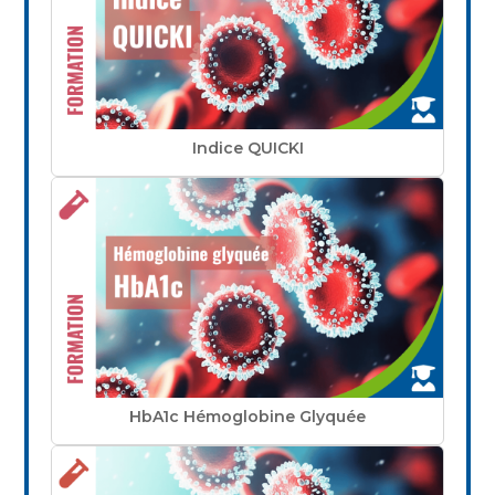
Indice QUICKI
HbA1c Hémoglobine Glyquée