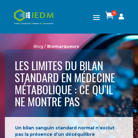
0

Blog /
Biomarqueurs
LES LIMITES DU BILAN
STANDARD EN MÉDECINE
MÉTABOLIQUE : CE QU’IL
NE MONTRE PAS
Un bilan sanguin standard normal n’exclut
pas la présence d’un déséquilibre