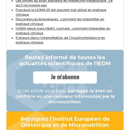
Les limites du bilan standard en médecine métabolique : ce
qu’il ne montre pas
Pourquoi le HOMA-IR est souvent mal utilisé en pratique
clinique
Discordances biologiques : comment les interpréter en
pratique clinique
HOMA élevé mais HbA1c normale : comment interpréter en
pratique clinique
5 erreurs dans l’interprétation de l’insulinorésistance en
pratique clinique
Restez informé de toutes les
actualités scientifiques de l'IEDM
Je m'abonne
Si cet article vous a plu,
partagez-la avec un
confrère ou une consœur intéressé(e) par la
micronutrition
.
Rejoignez l’Institut Européen de
Diététique et de Micronutrition