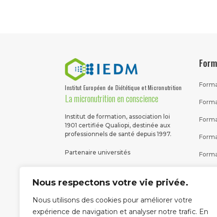
Form
Forma
Institut Européen de Diététique et Micronutrition
La micronutrition en conscience
Forma
Institut de formation, association loi
Forma
1901 certifiée Qualiopi, destinée aux
professionnels de santé depuis 1997.
Forma
Partenaire universités
Forma
Diplô
Nous respectons votre vie privée.
Toute
Nous utilisons des cookies pour améliorer votre
La certification qualité
a été délivrée au titre
expérience de navigation et analyser notre trafic. En