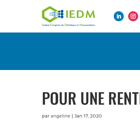
POUR UNE RENT
par
angeline
|
Jan 17, 2020