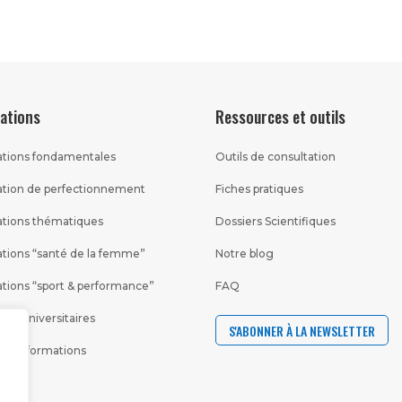
ations
Ressources et outils
tions fondamentales
Outils de consultation
tion de perfectionnement
Fiches pratiques
tions thématiques
Dossiers Scientifiques
tions “santé de la femme”
Notre blog
tions “sport & performance”
FAQ
mes universitaires
S'ABONNER À LA NEWSLETTER
s les formations