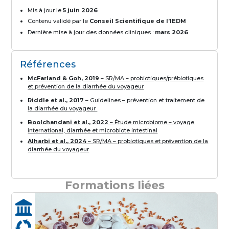
Mis à jour le
5 juin 2026
Contenu validé par le
Conseil Scientifique de l’IEDM
Dernière mise à jour des données cliniques :
mars 2026
Références
McFarland & Goh, 2019
– SR/MA – probiotiques/prébiotiques
et prévention de la diarrhée du voyageur
Riddle et al., 2017
– Guidelines – prévention et traitement de
la diarrhée du voyageur
Boolchandani et al., 2022
– Étude microbiome – voyage
international, diarrhée et microbiote intestinal
Alharbi et al., 2024
– SR/MA – probiotiques et prévention de la
diarrhée du voyageur
Formations liées