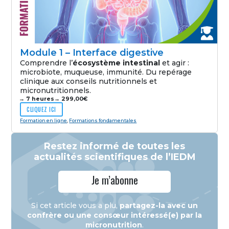
Module 1 – Interface digestive
Comprendre l’
écosystème intestinal
et agir :
microbiote, muqueuse, immunité. Du repérage
clinique aux conseils nutritionnels et
micronutritionnels.
→ 7 heures
→
299,00
€
CLIQUEZ ICI
Formation en ligne
,
Formations fondamentales
Restez informé de toutes les
actualités scientifiques de l’IEDM
Je m’abonne
Si cet article vous a plu,
partagez-la avec un
confrère ou une consœur intéressé(e) par la
micronutrition
.