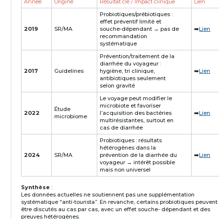
Année
Origine
Résultat clé / Impact clinique
Lien
Probiotiques/prébiotiques :
effet préventif limité et
2019
SR/MA
souche-dépendant → pas de
➡️
Lien
recommandation
systématique
Prévention/traitement de la
diarrhée du voyageur :
2017
Guidelines
hygiène, tri clinique,
➡️
Lien
antibiotiques seulement
selon gravité
Le voyage peut modifier le
microbiote et favoriser
Étude
2022
l’acquisition des bactéries
➡️
Lien
microbiome
multirésistantes, surtout en
cas de diarrhée
Probiotiques : résultats
hétérogènes dans la
2024
SR/MA
prévention de la diarrhée du
➡️
Lien
voyageur → intérêt possible
mais non universel
Synthèse
:
Les données actuelles ne soutiennent pas une supplémentation
systématique “anti-tourista”. En revanche, certains probiotiques peuvent
être discutés au cas par cas, avec un effet souche- dépendant et des
preuves hétérogènes.