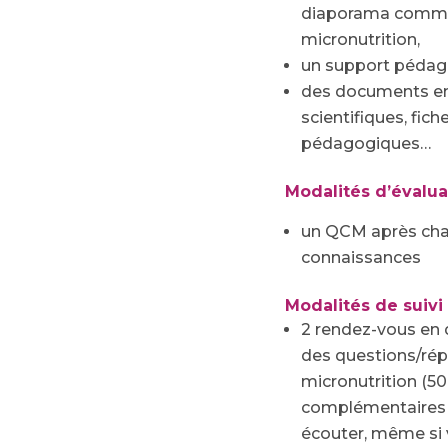
diaporama comme
micronutrition,
un support pédag
des documents en 
scientifiques, fich
pédagogiques…
Modalités d’évalua
un QCM après chaq
connaissances
Modalités de suivi 
2 rendez-vous en d
des questions/ré
micronutrition
(50
complémentaires d
écouter, même si 