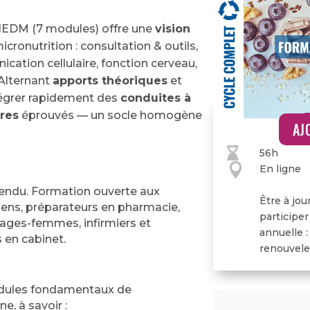
’IEDM (7 modules) offre une
vision
icronutrition : consultation & outils,
cation cellulaire, fonction cerveau,
 Alternant
apports théoriques
et
ntégrer rapidement des
conduites à
res
éprouvés — un socle homogène
AJ

56h

En ligne
endu. Formation ouverte aux
Être à jou
ens, préparateurs en pharmacie,
participer
sages-femmes, infirmiers et
annuelle :
s en cabinet.
renouveler
odules fondamentaux de
ne, à savoir :