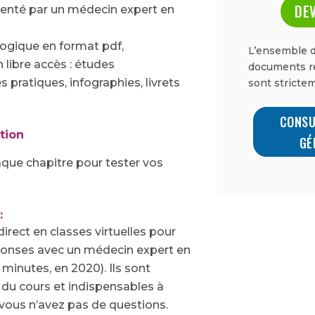
DEV
nté par un médecin expert en
ogique en format pdf,
L’ensemble d
libre accès : études
documents re
es pratiques, infographies, livrets
sont strictem
CONSU
tion
GÉ
ue chapitre pour tester vos
:
irect en classes virtuelles pour
ponses
avec un médecin expert en
 minutes, en 2020). Ils sont
u cours et indispensables à
vous n’avez pas de questions.