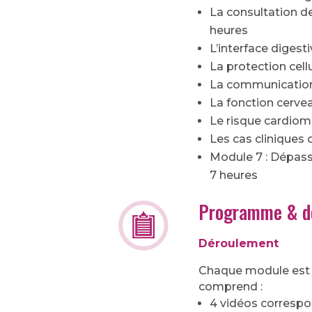
La consultation de
heures
L’interface digest
La protection cellu
La communication c
La fonction cervea
Le risque cardiom
Les cas cliniques 
Module 7 : Dépass
7 heures
Programme & d
Déroulement
Chaque module est d
comprend :
4 vidéos correspo