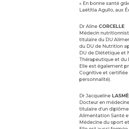
« En bonne santé grâc
Laëtitia Agullo, aux É
Dr Aline
CORCELLE
Médecin nutritionnist
titulaire du DU Alime
du DU de Nutrition ap
DU de Diététique et N
Thérapeutique et du 
Elle est également p
Cognitive et certifiée
personnalité).
Dr Jacqueline
LASMÈ
Docteur en médecine, 
titulaire d’un diplô
Alimentation Santé et
Médecine du sport et
Elle est aussi formée