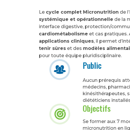
Le
cycle complet Micronutrition
de l
systémique et opérationnelle
de la m
interface digestive, protection/communi
cardiométabolisme
et cas pratiques.
applications cliniques
, il permet d’i
tenir sûres
et des
modèles alimentai
pour toute équipe pluridisciplinaire.
Public
Aucun prérequis att
médecins, pharmaci
kinésithérapeutes, 
diététiciens installé
Objectifs
Se former aux 7 m
micronutrition en lig