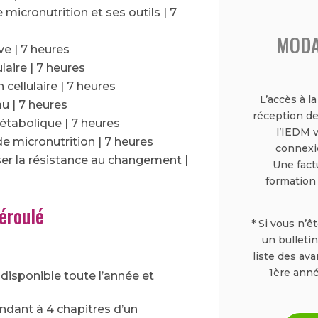
 micronutrition et ses outils | 7
MODA
ive | 7 heures
laire | 7 heures
ellulaire | 7 heures
L’accès à l
u | 7 heures
réception de
étabolique | 7 heures
l’IEDM 
de micronutrition | 7 heures
connexio
er la résistance au changement |
Une fact
formation
éroulé
* Si vous n’ê
un bulletin
liste des av
1ère anné
isponible toute l’année et
ndant à 4 chapitres d’un