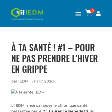
0

À TA SANTÉ ! #1 – POUR
NE PAS PRENDRE L’HIVER
EN GRIPPE
par
IEDM
|
Jan 17, 2020
L'IEDM lance sa nouvelle chronique santé,
présentée par le
Dr. Laurence Benedetti
, qui