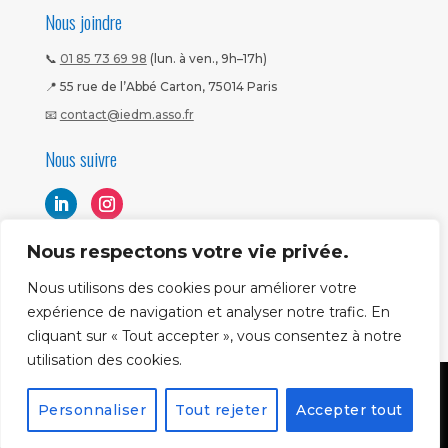
Nous joindre
📞
01 85 73 69 98
(lun. à ven., 9h–17h)
📍 55 rue de l’Abbé Carton, 75014 Paris
📧
contact@iedm.asso.fr
Nous suivre
Nous respectons votre vie privée.
Nous utilisons des cookies pour améliorer votre
expérience de navigation et analyser notre trafic. En
cliquant sur « Tout accepter », vous consentez à notre
utilisation des cookies.
Mentions légales
|
CGV
|
Politique CNIL
Copyright ©
Personnaliser
Tout rejeter
Accepter tout
2026
IEDM. Tous droits réservés