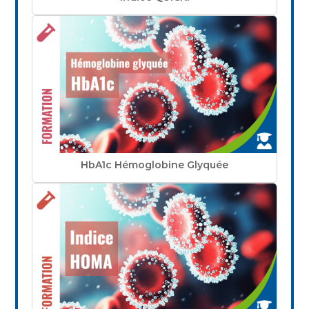
HbA1c Hémoglobine Glyquée