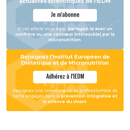
actualités scientifiques de l'IEDM
Je m'abonne
Si cet article vous a plu,
partagez-la avec un
confrère ou une consœur intéressé(e) par la
micronutrition
.
Rejoignez l’Institut Européen de
Diététique et de Micronutrition
Adhérez à l'IEDM
Rejoignez une communauté de professionnels de
santé engagés dans la
prévention intégrative et
la science du vivant
.