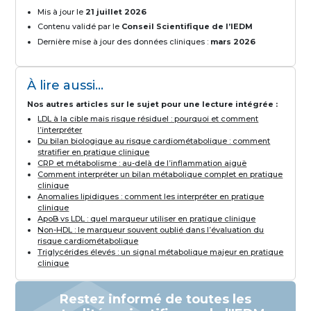
Mis à jour le
21 juillet 2026
Contenu validé par le
Conseil Scientifique de l’IEDM
Dernière mise à jour des données cliniques :
mars 2026
À lire aussi...
Nos autres articles sur le sujet pour une lecture intégrée :
LDL à la cible mais risque résiduel : pourquoi et comment
l’interpréter
Du bilan biologique au risque cardiométabolique : comment
stratifier en pratique clinique
CRP et métabolisme : au-delà de l’inflammation aiguë
Comment interpréter un bilan métabolique complet en pratique
clinique
Anomalies lipidiques : comment les interpréter en pratique
clinique
ApoB vs LDL : quel marqueur utiliser en pratique clinique
Non-HDL : le marqueur souvent oublié dans l’évaluation du
risque cardiométabolique
Triglycérides élevés : un signal métabolique majeur en pratique
clinique
Restez informé de toutes les