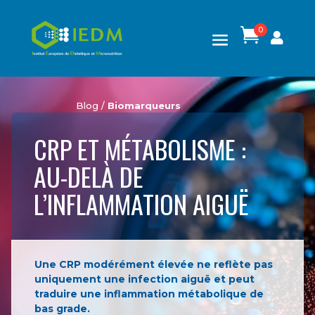
0

Blog /
Biomarqueurs
CRP ET MÉTABOLISME :
AU-DELÀ DE
L’INFLAMMATION AIGUË
Une CRP modérément élevée ne reflète pas
uniquement une infection aiguë et peut
traduire une inflammation métabolique de
bas grade.