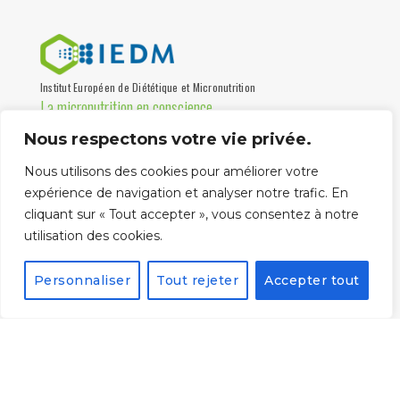
Institut Européen de Diététique et Micronutrition
La micronutrition en conscience
Nous respectons votre vie privée.
Institut de formation, association loi 1901 certifiée Qualiopi,
destinée aux professionnels de santé depuis 1997.
Nous utilisons des cookies pour améliorer votre
Partenaire universités
expérience de navigation et analyser notre trafic. En
cliquant sur « Tout accepter », vous consentez à notre
utilisation des cookies.
Personnaliser
Tout rejeter
Accepter tout
La certification qualité
a été délivrée au titre
de la catégorie
suivante :
ACTIONS DE
FORMATION