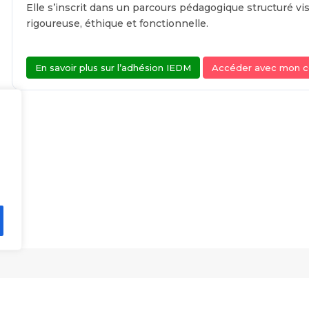
Elle s’inscrit dans un parcours pédagogique structuré vi
rigoureuse, éthique et fonctionnelle.
En savoir plus sur l’adhésion IEDM
Accéder avec mon 
ations
Ressources et outils