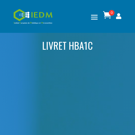
0

LIVRET HBA1C