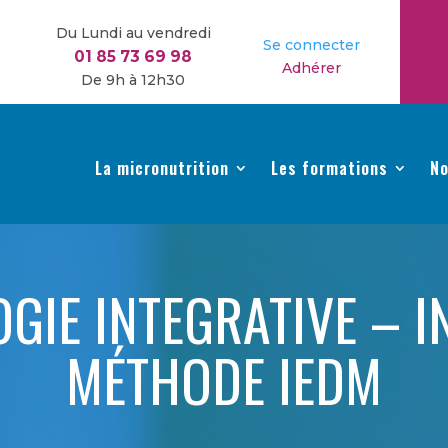
Du Lundi au vendredi
Se connecter
01 85 73 69 98
Adhérer
De 9h à 12h30
La micronutrition
Les formations
No
OGIE INTEGRATIVE – 
MÉTHODE IEDM