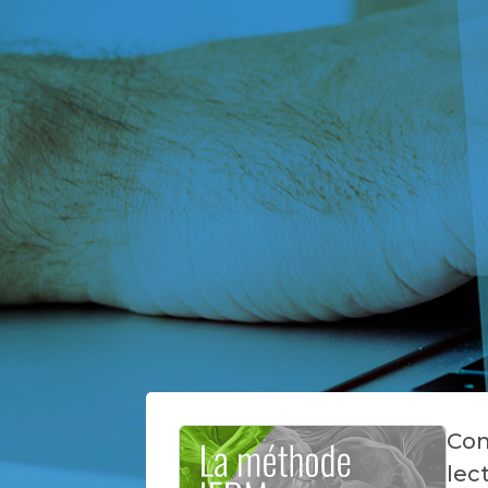
Com
lec