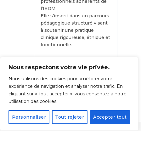
professionnels adhérents de
l’IEDM.
Elle s’inscrit dans un parcours
pédagogique structuré visant
à soutenir une pratique
clinique rigoureuse, éthique et
fonctionnelle.
En savoir plus sur l’adhésion
Nous respectons votre vie privée.
IEDM
Accéder avec mon compte
Nous utilisons des cookies pour améliorer votre
adhérent
expérience de navigation et analyser notre trafic. En
cliquant sur « Tout accepter », vous consentez à notre
utilisation des cookies.
Personnaliser
Tout rejeter
Accepter tout