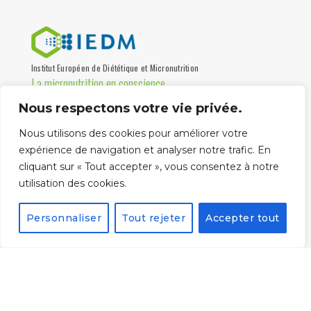
Institut Européen de Diététique et Micronutrition
La micronutrition en conscience
Nous respectons votre vie privée.
Institut de formation, association loi 1901 certifiée Qualiopi,
destinée aux professionnels de santé depuis 1997.
Nous utilisons des cookies pour améliorer votre
Partenaire universités
expérience de navigation et analyser notre trafic. En
cliquant sur « Tout accepter », vous consentez à notre
utilisation des cookies.
Personnaliser
Tout rejeter
Accepter tout
La certification qualité
a été délivrée au titre
de la catégorie
suivante :
ACTIONS DE
FORMATION