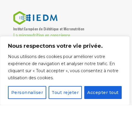
Institut Européen de Diététique et Micronutrition
La micronutrition en conscience
Nous respectons votre vie privée.
Institut de formation, association loi 1901 certifiée Qualiopi,
destinée aux professionnels de santé depuis 1997.
Nous utilisons des cookies pour améliorer votre
Partenaire universités
expérience de navigation et analyser notre trafic. En
cliquant sur « Tout accepter », vous consentez à notre
utilisation des cookies.
Personnaliser
Tout rejeter
Accepter tout
La certification qualité
a été délivrée au titre
de la catégorie
suivante :
ACTIONS DE
FORMATION