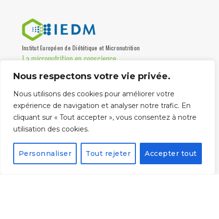
Institut Européen de Diététique et Micronutrition
La micronutrition en conscience
Nous respectons votre vie privée.
Institut de formation, association loi 1901 certifiée Qualiopi,
destinée aux professionnels de santé depuis 1997.
Nous utilisons des cookies pour améliorer votre
Partenaire universités
expérience de navigation et analyser notre trafic. En
cliquant sur « Tout accepter », vous consentez à notre
utilisation des cookies.
Personnaliser
Tout rejeter
Accepter tout
La certification qualité
a été délivrée au titre
de la catégorie
suivante :
ACTIONS DE
FORMATION