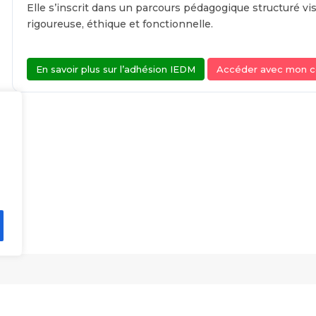
Elle s’inscrit dans un parcours pédagogique structuré vi
rigoureuse, éthique et fonctionnelle.
En savoir plus sur l’adhésion IEDM
Accéder avec mon 
ations
Ressources et outils