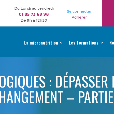
Du Lundi au vendredi
Se connecter
01 85 73 69 98
Adhérer
De 9h à 12h30
La micronutrition
Les formations
No
GIQUES : DÉPASSER 
HANGEMENT – PARTIE