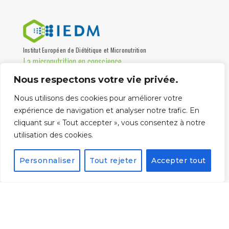
Institut Européen de Diététique et Micronutrition
La micronutrition en conscience
Nous respectons votre vie privée.
Institut de formation, association loi 1901 certifiée Qualiopi,
destinée aux professionnels de santé depuis 1997.
Nous utilisons des cookies pour améliorer votre
Partenaire universités
expérience de navigation et analyser notre trafic. En
cliquant sur « Tout accepter », vous consentez à notre
utilisation des cookies.
Personnaliser
Tout rejeter
Accepter tout
La certification qualité
a été délivrée au titre
de la catégorie
suivante :
ACTIONS DE
FORMATION