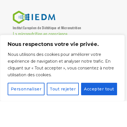
Institut Européen de Diététique et Micronutrition
La micronutrition en conscience
Nous respectons votre vie privée.
Institut de formation, association loi 1901 certifiée Qualiopi,
destinée aux professionnels de santé depuis 1997.
Nous utilisons des cookies pour améliorer votre
Partenaire universités
expérience de navigation et analyser notre trafic. En
cliquant sur « Tout accepter », vous consentez à notre
utilisation des cookies.
Personnaliser
Tout rejeter
Accepter tout
La certification qualité
a été délivrée au titre
de la catégorie
suivante :
ACTIONS DE
FORMATION