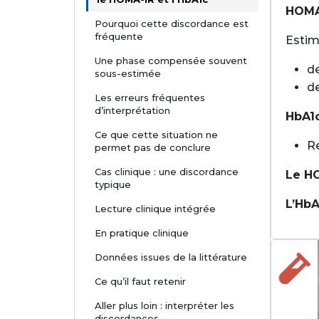
HOMA
Pourquoi cette discordance est
fréquente
Estima
Une phase compensée souvent
de
sous-estimée
de
Les erreurs fréquentes
d’interprétation
HbA1
Ce que cette situation ne
Re
permet pas de conclure
Cas clinique : une discordance
Le H
typique
L’HbA
Lecture clinique intégrée
En pratique clinique
Données issues de la littérature
Ce qu’il faut retenir
Aller plus loin : interpréter les
discordances