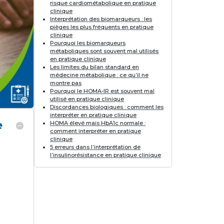
risque cardiométabolique en pratique
clinique
Interprétation des biomarqueurs : les
pièges les plus fréquents en pratique
clinique
Pourquoi les biomarqueurs
métaboliques sont souvent mal utilisés
en pratique clinique
Les limites du bilan standard en
médecine métabolique : ce qu’il ne
montre pas
Pourquoi le HOMA-IR est souvent mal
utilisé en pratique clinique
Discordances biologiques : comment les
interpréter en pratique clinique
e
HOMA élevé mais HbA1c normale :
comment interpréter en pratique
clinique
5 erreurs dans l’interprétation de
l’insulinorésistance en pratique clinique