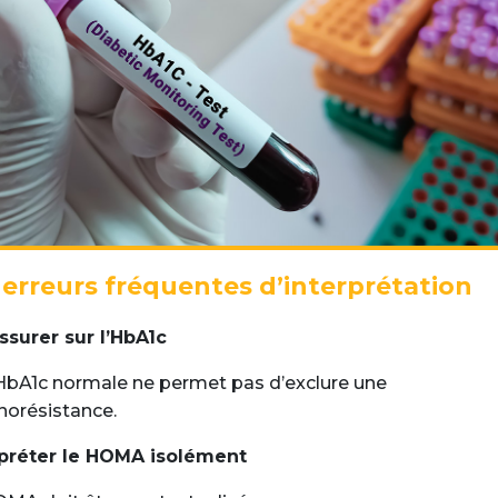
 erreurs fréquentes d’interprétation
ssurer sur l’HbA1c
bA1c normale ne permet pas d’exclure une
inorésistance.
rpréter le HOMA isolément