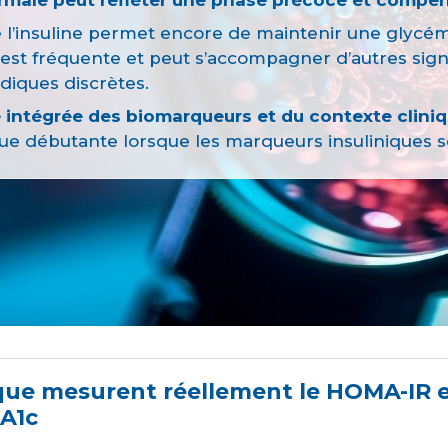
e l’insuline permet encore de maintenir une glycém
 est fréquente et peut s’accompagner d’autres s
diques discrètes.
e intégrée des biomarqueurs et du contexte cliniq
ue débutante lorsque les marqueurs insuliniques so
que mesurent réellement le HOMA-IR 
bA1c