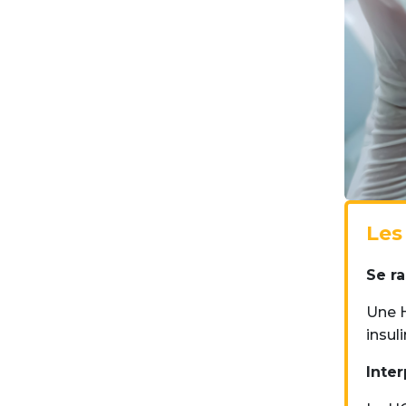
Les
Se ra
Une H
insul
Inte