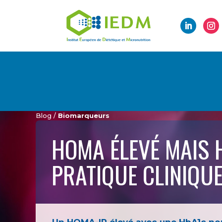
Blog /
Biomarqueurs
HOMA ÉLEVÉ MAIS 
PRATIQUE CLINIQU
Un HOMA-IR élevé avec une HbA1c nor