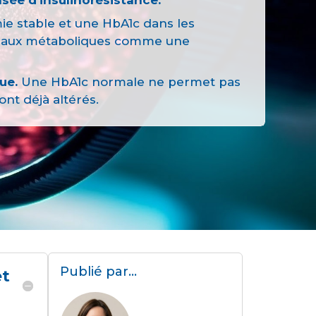
ie stable et une HbA1c dans les
ignaux métaboliques comme une
ue.
Une HbA1c normale ne permet pas
nt déjà altérés.
Publié par...
et