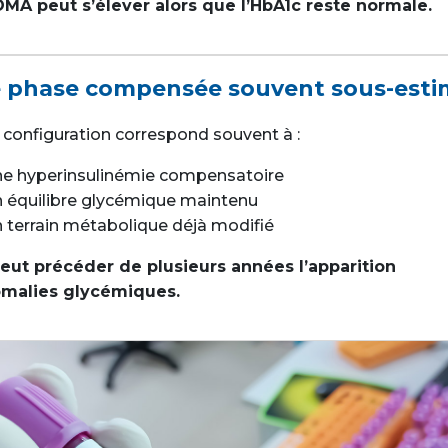
MA peut s’élever alors que l’HbA1c reste normale.
 phase compensée souvent sous-esti
 configuration correspond souvent à :
ne hyperinsulinémie compensatoire
n équilibre glycémique maintenu
 terrain métabolique déjà modifié
peut précéder de plusieurs années l’apparition
omalies glycémiques.