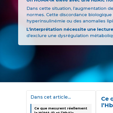
Dans cette situation, l’augmentation d
normes. Cette discordance biologique
hyperinsulinémie ou des anomalies lipi
L’interprétation nécessite une lectur
d’exclure une dysrégulation métaboliq
Dans cet article...
Ce 
l’H
Ce que mesurent réellement
le HOMA-IR et l’HbA1c