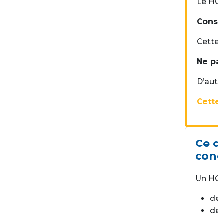
Le HO
Cons
Cette
Ne pa
D’aut
Cette
Ce 
con
Un HO
de
d