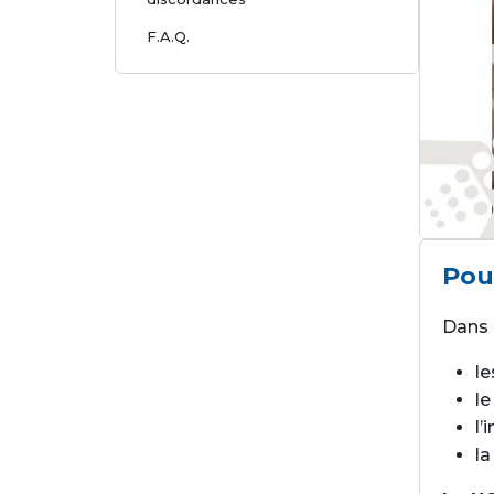
F.A.Q.
Pou
Dans 
le
l
l’
la