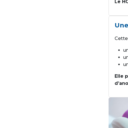
Le HO
Une
Cette
u
u
un
Elle 
d’an