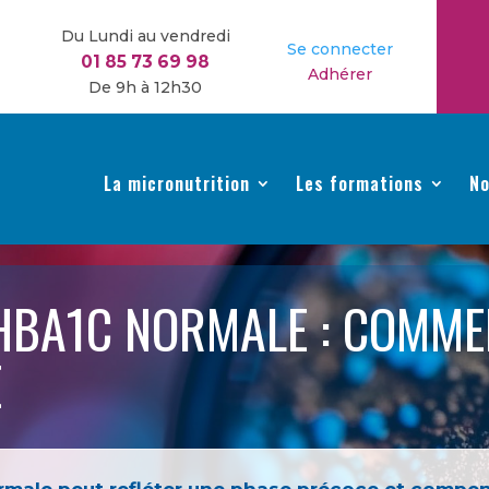
Du Lundi au vendredi
Se connecter
01 85 73 69 98
Adhérer
De 9h à 12h30
La micronutrition
Les formations
No
HBA1C NORMALE : COMME
E
male peut refléter une phase précoce et compens