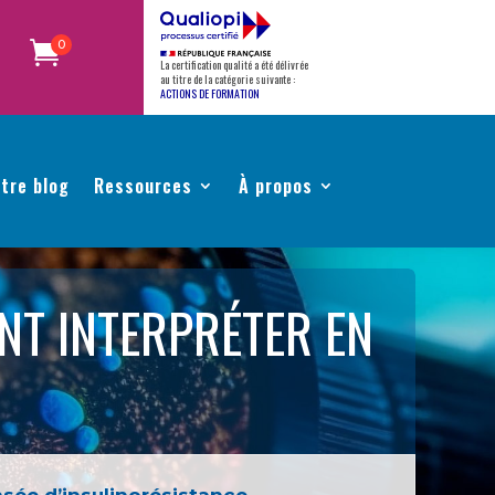
0
La certification qualité a été délivrée
au titre de la catégorie suivante :
ACTIONS DE FORMATION
tre blog
Ressources
À propos
NT INTERPRÉTER EN
ée d’insulinorésistance.