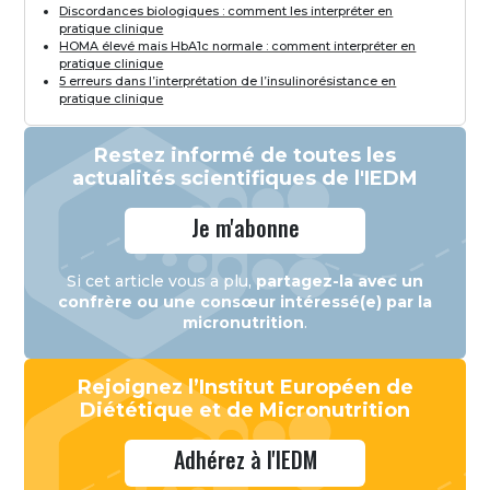
Discordances biologiques : comment les interpréter en
pratique clinique
HOMA élevé mais HbA1c normale : comment interpréter en
pratique clinique
5 erreurs dans l’interprétation de l’insulinorésistance en
pratique clinique
Restez informé de toutes les
actualités scientifiques de l'IEDM
Je m'abonne
Si cet article vous a plu,
partagez-la avec un
confrère ou une consœur intéressé(e) par la
micronutrition
.
Rejoignez l’Institut Européen de
Diététique et de Micronutrition
Adhérez à l'IEDM