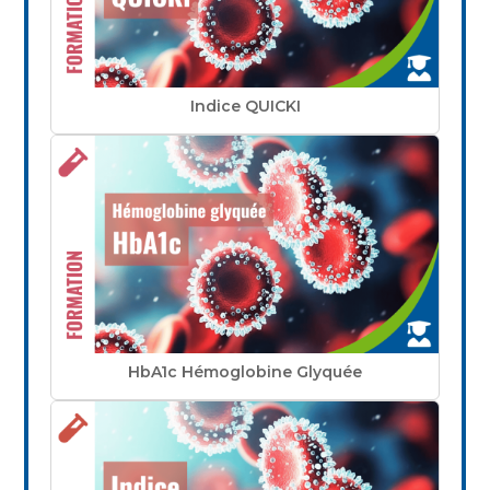
Indice QUICKI
HbA1c Hémoglobine Glyquée