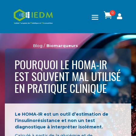
0

Blog /
Biomarqueurs
POURQUOI LE HOMA-IR
EST SOUVENT MAL UTILISÉ
EN PRATIQUE CLINIQUE
Le HOMA-IR est un outil d’estimation de
l’insulinorésistance et non un test
diagnostique à interpréter isolément.
Calculé à partir de la glycémie et de