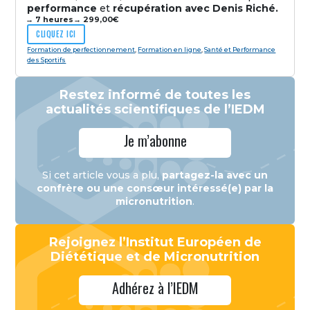
performance
et
récupération avec Denis Riché.
→ 7 heures
→
299,00
€
CLIQUEZ ICI
Formation de perfectionnement
,
Formation en ligne
,
Santé et Performance
des Sportifs
Restez informé de toutes les
actualités scientifiques de l’IEDM
Je m’abonne
Si cet article vous a plu,
partagez-la avec un
confrère ou une consœur intéressé(e) par la
micronutrition
.
Rejoignez l’Institut Européen de
Diététique et de Micronutrition
Adhérez à l’IEDM