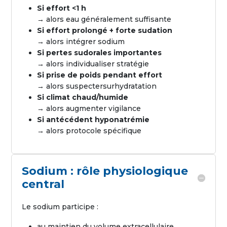
Si effort <1 h
→ alors eau généralement suffisante
Si effort prolongé + forte sudation
→ alors intégrer sodium
Si pertes sudorales importantes
→ alors individualiser stratégie
Si prise de poids pendant effort
→ alors suspectersurhydratation
Si climat chaud/humide
→ alors augmenter vigilance
Si antécédent hyponatrémie
→ alors protocole spécifique
Sodium : rôle physiologique
central
Le sodium participe :
au maintien du volume extracellulaire