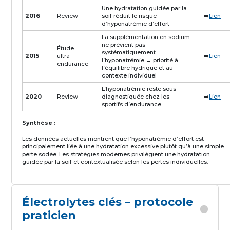
Une hydratation guidée par la
2016
Review
soif réduit le risque
➡️
Lien
d’hyponatrémie d’effort
La supplémentation en sodium
ne prévient pas
Étude
systématiquement
2015
ultra-
➡️
Lien
l’hyponatrémie → priorité à
endurance
l’équilibre hydrique et au
contexte individuel
L’hyponatrémie reste sous-
2020
Review
diagnostiquée chez les
➡️
Lien
sportifs d’endurance
Synthèse :
Les données actuelles montrent que l’hyponatrémie d’effort est
principalement liée à une hydratation excessive plutôt qu’à une simple
perte sodée. Les stratégies modernes privilégient une hydratation
guidée par la soif et contextualisée selon les pertes individuelles.
Électrolytes clés – protocole
praticien