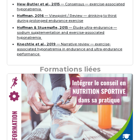
Hew-Butler et al., 2015
— Consensus — exercise-associated
hyponatremia
Hoffman, 2016
— Viewpoint / Review — drinking to thirst
during prolonged endurance exercise
Hoffman & Stuempfle, 2015
— Étude ultra-endurance —
sodium supplementation and exercise-associated
hyponatremia
Knechtle et al., 2019
— Narrative review — exercise-
associated hyponatremia in endurance and ultra-endurance
performance
Formations liées