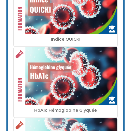
Indice QUICKI
HbA1c Hémoglobine Glyquée