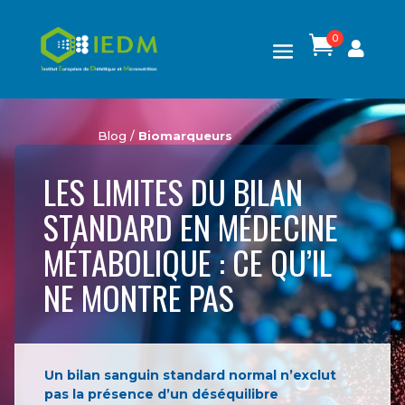
0

Blog /
Biomarqueurs
LES LIMITES DU BILAN
STANDARD EN MÉDECINE
MÉTABOLIQUE : CE QU’IL
NE MONTRE PAS
Un bilan sanguin standard normal n’exclut
pas la présence d’un déséquilibre