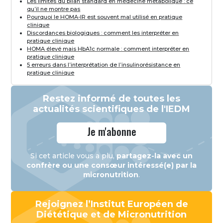
Les limites du bilan standard en médecine métabolique : ce
qu’il ne montre pas
Pourquoi le HOMA-IR est souvent mal utilisé en pratique
clinique
Discordances biologiques : comment les interpréter en
pratique clinique
HOMA élevé mais HbA1c normale : comment interpréter en
pratique clinique
5 erreurs dans l’interprétation de l’insulinorésistance en
pratique clinique
Restez informé de toutes les
actualités scientifiques de l'IEDM
Je m'abonne
Si cet article vous a plu,
partagez-la avec un
confrère ou une consœur intéressé(e) par la
micronutrition
.
Rejoignez l’Institut Européen de
Diététique et de Micronutrition