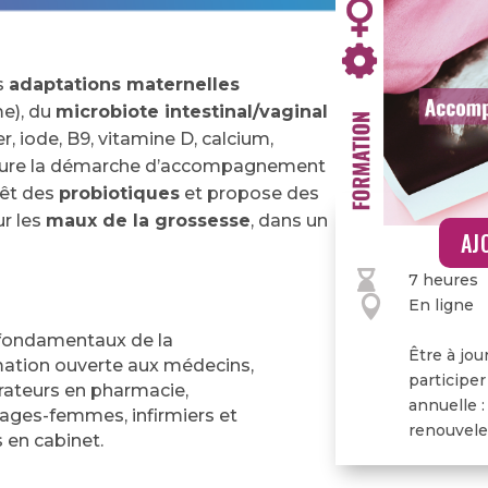
es
adaptations maternelles
e), du
microbiote intestinal/vaginal
er, iode, B9, vitamine D, calcium,
ucture la démarche d’accompagnement
érêt des
probiotiques
et propose des
r les
maux de la grossesse
, dans un
AJ

7 heures

En ligne
 fondamentaux de la
Être à jou
mation ouverte aux médecins,
participer
rateurs en pharmacie,
annuelle :
sages-femmes, infirmiers et
renouveler
s en cabinet.