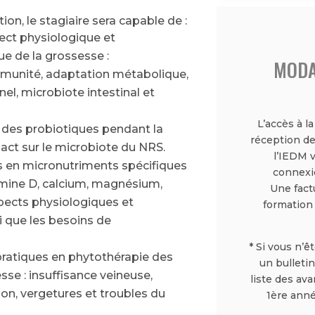
tion, le stagiaire sera capable de :
ct physiologique et
e de la grossesse :
MODA
munité, adaptation métabolique,
el, microbiote intestinal et
L’accès à l
t des probiotiques pendant la
réception de
act sur le microbiote du NRS.
l’IEDM 
 en micronutriments spécifiques
connexio
itamine D, calcium, magnésium,
Une fact
ects physiologiques
et
formation
si que les besoins de
* Si vous n’ê
pratiques en phytothérapie des
un bulletin
se : insuffisance veineuse,
liste des av
ion, vergetures et
troubles du
1ère anné