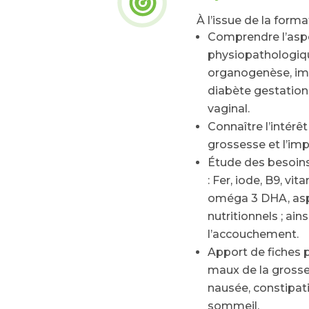
À l’issue de la forma
Comprendre l’aspe
physiopathologiqu
organogenèse, im
diabète gestationn
vaginal.
Connaître l’intérê
grossesse et l’imp
Étude des besoins
: Fer, iode, B9, v
oméga 3 DHA, asp
nutritionnels ; ain
l’accouchement.
Apport de fiches 
maux de la grosses
nausée, constipat
sommeil.