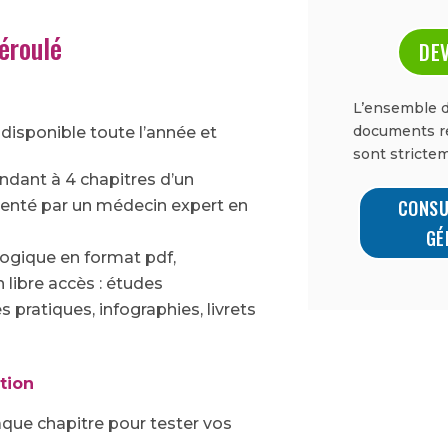
éroulé
DEV
L’ensemble d
documents re
isponible toute l’année et
sont strictem
ndant à 4 chapitres d’un
CONSU
nté par un médecin expert en
GÉ
ogique en format pdf,
libre accès : études
es pratiques, infographies, livrets
tion
ue chapitre pour tester vos