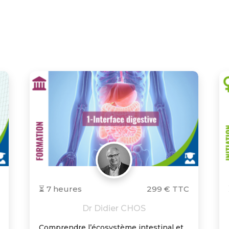
⏳ 7 heures
299 € TTC
Dr Didier CHOS
Comprendre l’écosystème intestinal et