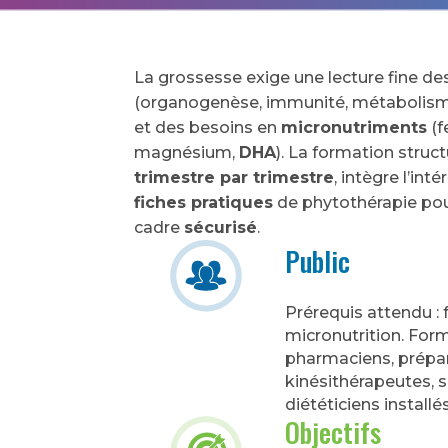
La grossesse exige une lecture fine d
(organogenèse, immunité, métabolism
et des besoins en
micronutriments
(f
magnésium,
DHA
). La formation str
trimestre par trimestre
, intègre l’int
fiches pratiques
de phytothérapie pou
cadre
sécurisé
.
Public
Prérequis attendu :
micronutrition. For
pharmaciens, prépa
kinésithérapeutes, 
diététiciens installé
Objectifs