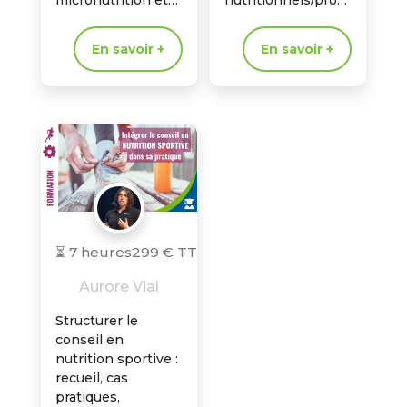
micronutrition et
nutritionnels/probi
phytothérapie en
otiques. Prise en
complément des
charge
En savoir +
En savoir +
traitements.
complémentaire,
ciblée et sécurisée.
⏳ 7 heures
299 € TTC
Aurore Vial
Structurer le
conseil en
nutrition sportive :
recueil, cas
pratiques,