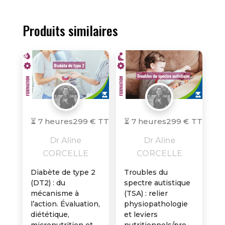
Produits similaires
⏳ 7 heures
299 € TTC
⏳ 7 heures
299 € TTC
Dr Aline
Dr Aline
CORCELLE
CORCELLE
Diabète de type 2
Troubles du
(DT2) : du
spectre autistique
mécanisme à
(TSA) : relier
l’action. Évaluation,
physiopathologie
diététique,
et leviers