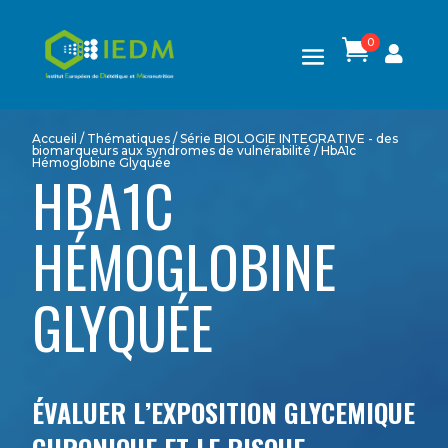
0

Accueil
/
Thématiques
/
Série BIOLOGIE INTEGRATIVE - des
biomarqueurs aux syndromes de vulnérabilité
/ HbA1c
Hémoglobine Glyquée
HBA1C
HÉMOGLOBINE
GLYQUÉE
ÉVALUER L’EXPOSITION GLYCEMIQUE