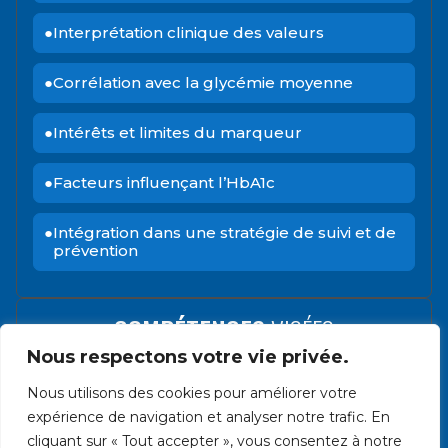
Interprétation clinique des valeurs
Corrélation avec la glycémie moyenne
Intérêts et limites du marqueur
Facteurs influençant l’HbA1c
Intégration dans une stratégie de suivi et de
prévention
COMPÉTENCES
VISÉES
Nous respectons votre vie privée.
Comprendre à quelle question clinique
Nous utilisons des cookies pour améliorer votre
répond l’HbA1c
expérience de navigation et analyser notre trafic. En
cliquant sur « Tout accepter », vous consentez à notre
Interpréter une HbA1c dans son contexte