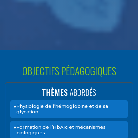
OBJECTIFS PÉDAGOGIQUES
THÈMES
ABORDÉS
Physiologie de l’hémoglobine et de sa
glycation
Formation de l’HbA1c et mécanismes
biologiques