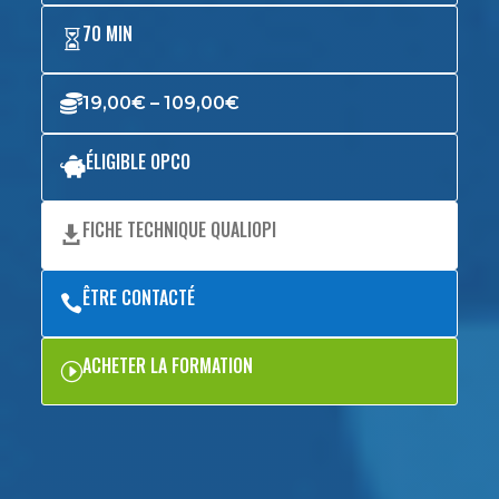
70 MIN


19,00
€
–
109,00
€
ÉLIGIBLE OPCO

FICHE TECHNIQUE QUALIOPI

ÊTRE CONTACTÉ

ACHETER LA FORMATION
I