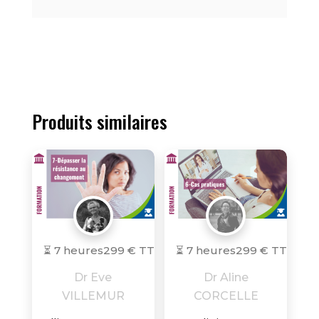
Produits similaires
⏳ 7 heures
299 € TTC
⏳ 7 heures
299 € TTC
Dr Eve
Dr Aline
VILLEMUR
CORCELLE