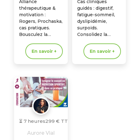
Alliance
Cas cliniques
thérapeutique &
guidés : digestif,
motivation :
fatigue-sommeil,
Rogers, Prochaska,
dyslipidémie,
cas pratiques.
surpoids.
Bousculez la
Consolidez la
résistance et
consultation et
passez de
votre
En savoir +
En savoir +
l’intention au
raisonnement
changement
clinique.
durable.
⏳ 7 heures
299 € TTC
Aurore Vial