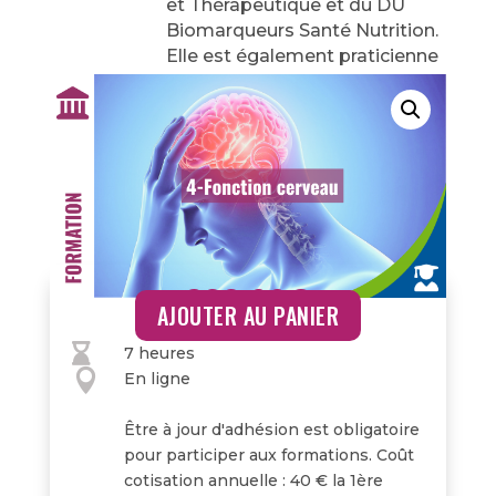
et Thérapeutique et du DU
Biomarqueurs Santé Nutrition.
Elle est également praticienne
en Approche Neuro Cognitive
et certifiée ViP2A (inventaire
de personnalité).
299,00
€
AJOUTER AU PANIER

7 heures

En ligne
Être à jour d'adhésion est obligatoire
pour participer aux formations. Coût
cotisation annuelle : 40 € la 1ère