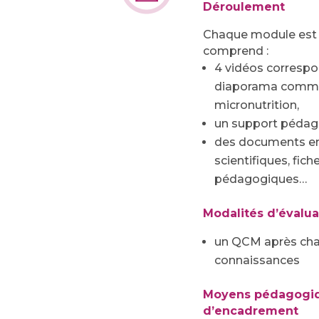
Déroulement
Chaque module est d
comprend :
4 vidéos correspo
diaporama comme
micronutrition,
un support pédag
des documents en 
scientifiques, fich
pédagogiques…
Modalités d’évalua
un QCM après chaq
connaissances
Moyens pédagogiq
d’encadrement