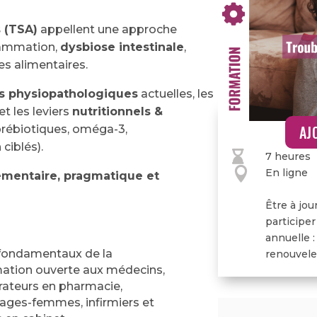
 (TSA)
appellent une approche
lammation,
dysbiose intestinale
,
es alimentaires.
s physiopathologiques
actuelles, les
et les leviers
nutritionnels &
AJ
prébiotiques, oméga-3,
ciblés).

7 heures

En ligne
émentaire, pragmatique et
Être à jou
participer
annuelle :
 fondamentaux de la
renouveler
mation ouverte aux médecins,
rateurs en pharmacie,
sages-femmes, infirmiers et