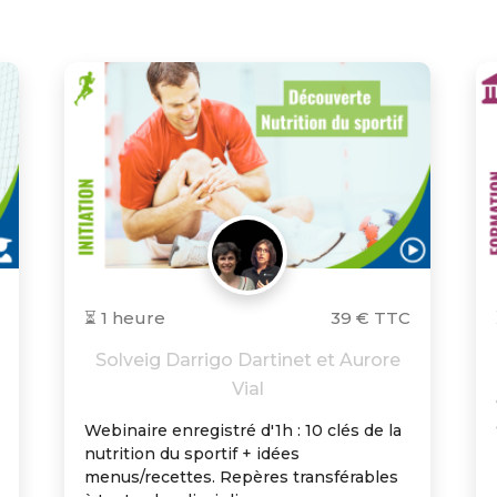
⏳ 1 heure
39 € TTC
Solveig Darrigo Dartinet et Aurore
Vial
Webinaire enregistré d'1h : 10 clés de la
nutrition du sportif + idées
menus/recettes. Repères transférables