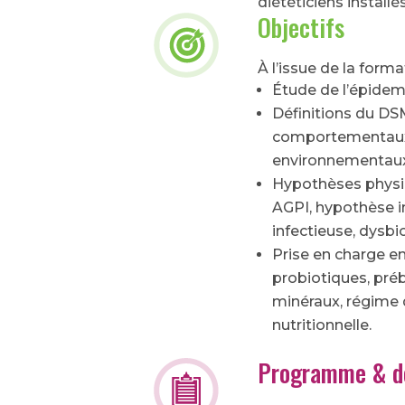
diététiciens installé
Objectifs
À l’issue de la forma
Étude de l’épidem
Définitions du DS
comportementaux 
environnementaux
Hypothèses physio
AGPI, hypothèse 
infectieuse, dysbi
Prise en charge en
probiotiques, pré
minéraux, régime 
nutritionnelle.
Programme & d