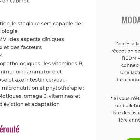
s en cabinet.
MODA
tion, le stagiaire sera capable de :
iologie.
MV ; des aspects cliniques
L’accès à l
et des facteurs
réception de
.
l’IEDM 
pathologiques : les vitamines B,
connexio
immunoinflammatoire et
Une fact
formation
ose et axe intestin cerveau.
 micronutrition et phytothérapie :
biotiques, omega 3, vitamines et
* Si vous n’ê
d’éviction et adaptation
un bulletin
liste des av
1ère anné
éroulé