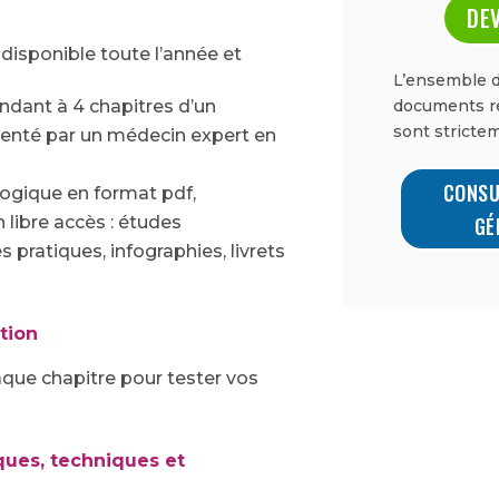
DEV
isponible toute l’année et
L’ensemble d
documents re
ndant à 4 chapitres d’un
sont strictem
nté par un médecin expert en
CONSU
ogique en format pdf,
GÉ
libre accès : études
es pratiques, infographies, livrets
tion
ue chapitre pour tester vos
ues, techniques et