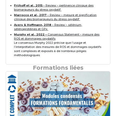
Frijhoff et al., 2015
– Review – pertinence clinique des
biomarqueurs du stress oxydatif
Marrocco et al., 2017
– Review – mesure et signification
clinique des biomarqueurs du stress oxydatif
Avery & Hoffmann, 2018
– Review – sélénium,
sélénoprotéines et GPx
Murphy et al., 2022
–
Consensus Statement – mesure des
ROS et dommages oxydatifs
Le consensus Murphy 2022 précise que l’usage et
l’interprétation des mesures de ROS et dommages oxydatifs
sont complexes et exposés à de nombreux pièges
méthodologiques
Formations liées