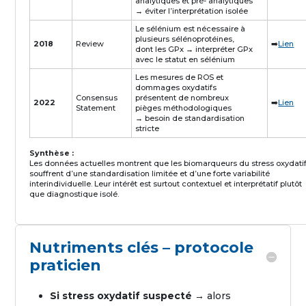
analytiques et pré- analytiques
→ éviter l’interprétation isolée
Le sélénium est nécessaire à
plusieurs sélénoprotéines,
2018
Review
➡️
Lien
dont les GPx → interpréter GPx
avec le statut en sélénium
Les mesures de ROS et
dommages oxydatifs
Consensus
présentent de nombreux
2022
➡️
Lien
Statement
pièges méthodologiques
→ besoin de standardisation
stricte
Synthèse :
Les données actuelles montrent que les biomarqueurs du stress oxydati
souffrent d’une standardisation limitée et d’une forte variabilité
interindividuelle. Leur intérêt est surtout contextuel et interprétatif plutôt
que diagnostique isolé.
Nutriments clés – protocole
praticien
Si stress oxydatif suspecté
→ alors