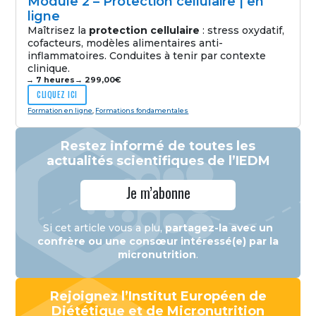
Module 2 – Protection cellulaire | en
ligne
Maîtrisez la
protection cellulaire
: stress oxydatif,
cofacteurs, modèles alimentaires anti-
inflammatoires. Conduites à tenir par contexte
clinique.
→ 7 heures
→
299,00
€
CLIQUEZ ICI
Formation en ligne
,
Formations fondamentales
Restez informé de toutes les
actualités scientifiques de l’IEDM
Je m’abonne
Si cet article vous a plu,
partagez-la avec un
confrère ou une consœur intéressé(e) par la
micronutrition
.
Rejoignez l’Institut Européen de
Diététique et de Micronutrition