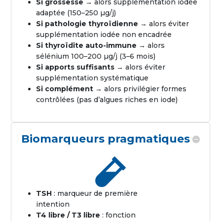
Si grossesse
→ alors supplémentation iodée
adaptée (150–250 µg/j)
Si pathologie thyroïdienne →
alors éviter
supplémentation iodée non encadrée
Si thyroïdite auto-immune
→ alors
sélénium 100–200 µg/j (3–6 mois)
Si apports suffisants
→ alors éviter
supplémentation systématique
Si complément
→ alors privilégier formes
contrôlées (pas d’algues riches en iode)
Biomarqueurs pragmatiques

TSH
: marqueur de première
intention
T4 libre / T3 libre
: fonction