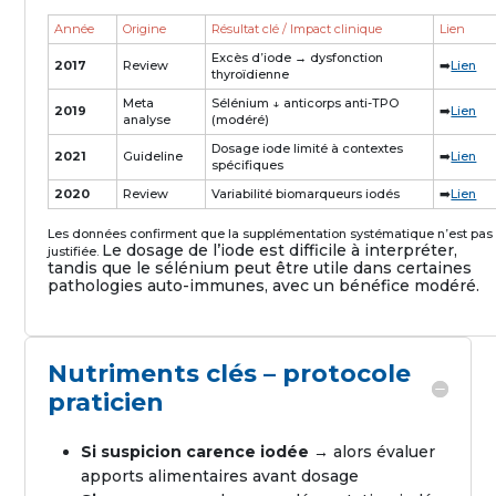
Année
Origine
Résultat clé / Impact clinique
Lien
Excès d’iode → dysfonction
2017
Review
➡️
Lien
thyroïdienne
Meta
Sélénium ↓ anticorps anti-TPO
2019
➡️
Lien
analyse
(modéré)
Dosage iode limité à contextes
2021
Guideline
➡️
Lien
spécifiques
2020
Review
Variabilité biomarqueurs iodés
➡️
Lien
Les données confirment que la supplémentation systématique n’est pas
Le dosage de l’iode est difficile à interpréter,
justifiée.
tandis que le sélénium peut être utile dans certaines
pathologies auto-immunes, avec un bénéfice modéré.
Nutriments clés – protocole
praticien
Si suspicion carence iodée
→ alors évaluer
apports alimentaires avant dosage